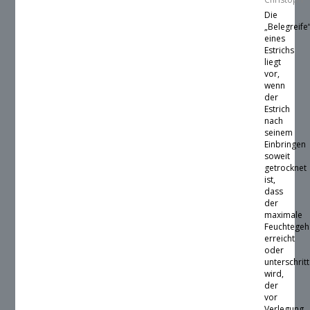
Die
„Belegreife
eines
Estrichs
liegt
vor,
wenn
der
Estrich
nach
seinem
Einbringen
soweit
getrocknet
ist,
dass
der
maximale
Feuchtegeh
erreicht
oder
unterschrit
wird,
der
vor
Verlegung