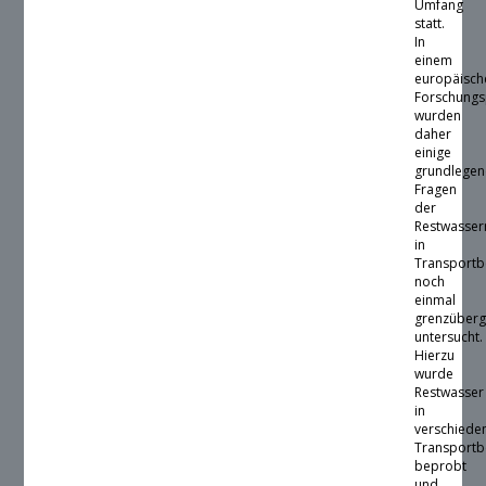
Umfang
statt.
In
einem
europäisch
Forschungs
wurden
daher
einige
grundlege
Fragen
der
Restwasser
in
Transport
noch
einmal
grenzüberg
untersucht.
Hierzu
wurde
Restwasser
in
verschiede
Transport
beprobt
und