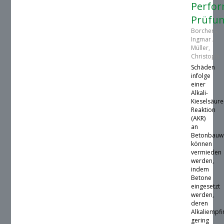
Perfor
Prüfu
Borchers,
Ingmar /
Müller,
Christoph
Schäden
infolge
einer
Alkali-
Kieselsäure
Reaktion
(AKR)
an
Betonbauw
können
vermieden
werden,
indem
Betone
eingesetzt
werden,
deren
Alkaliempfi
gering