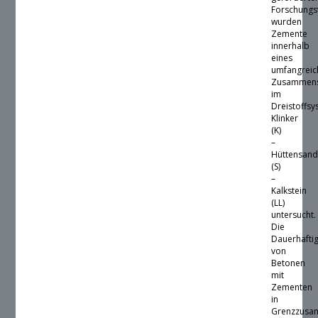
Forschung
wurden
Zemente
innerhalb
eines
umfangreic
Zusammens
im
Dreistoffs
Klinker
(K)
–
Hüttensan
(S)
–
Kalkstein
(LL)
untersucht.
Die
Dauerhaftig
von
Betonen
mit
Zementen
in
Grenzzusa