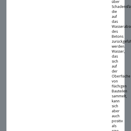
über
Schadensfäl
die
auf
das
Wasserabs
des
Betons
zurückgefü
werden.
Wasser,
das
sich
auf
der
Oberfläche
von
flächigen
Bauteilen
sammelt,
kann
sich
aber
auch
positiv
als
eine