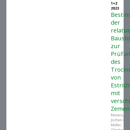
1+2
2023
Besti
der
relativ
Bausto
zur
Prüfu
des
Trockn
von
Estrich
mit
versch
Zemen
Reiners,
Jochen /
Müller,
Christoph