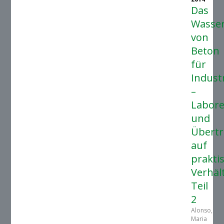
Das
Wasse
von
Beton
für
Indust
–
Labore
und
Übertr
auf
prakti
Verhäl
Teil
2
Alonso,
Maria