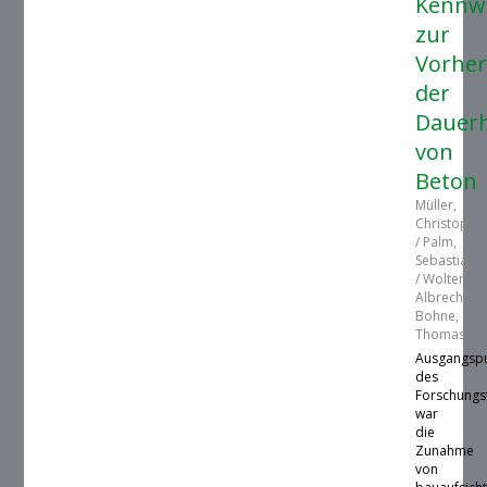
Kennw
zur
Vorhe
der
Dauerh
von
Beton
Müller,
Christoph
/ Palm,
Sebastian
/ Wolter,
Albrecht /
Bohne,
Thomas
Ausgangsp
des
Forschung
war
die
Zunahme
von