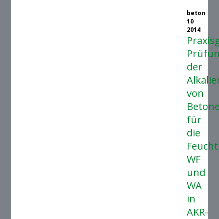
beton
10
2014
Praxis
Prüfu
der
Alkali
von
Beton
für
die
Feucht
WF
und
WA
in
AKR-