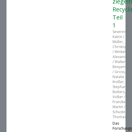
ziegel
Recycl
Teil
1
Severins,
Katrin /
Müller,
Christoph
/ Winkel,
Alexander
/ Walter,
Benjamin
/ Gross,
Natalie /
Kreßer,
Stephan /
Butters,
Volker /
Franzke,
Martin /
Schuster,
Thomas
Das
Forschungs