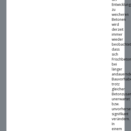
Entwicklung
zu
weicheren
Betonen
wird
derzeit
immer
wieder
beobachtet
dass
sich
Frischbeto
bei
länger
andauernd
Bauvorhab
trotz
gleicher
Betonzusa
unerwartet
bzw.
unvorhers
signifikant
verändern.
In
einem