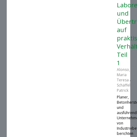
Labore
und
Übertr
auf
prakti
Verhäl
Teil
1
Alonso,
Maria
Teresa /
Schäffel,
Patrick
Planer,
Betonherste
und
ausführend
Unternehm
von
Industrieb
berichten