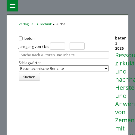
Verlag Bau + Technik
Suche
beton
beton
3
Jahrgang von / bis
2026
Ressou
zirkulä
Schlagwörter
und
nachha
Herste
und
Anwen
von
Zemen
mit