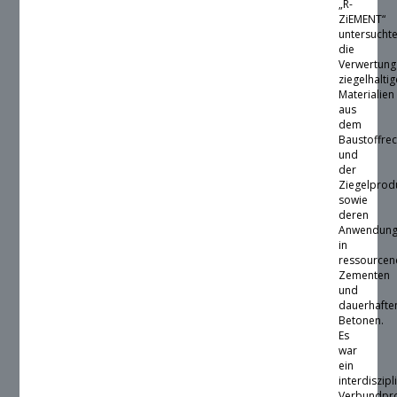
„R-
ZiEMENT“
untersucht
die
Verwertung
ziegelhaltig
Materialien
aus
dem
Baustoffrec
und
der
Ziegelprod
sowie
deren
Anwendun
in
ressourcene
Zementen
und
dauerhafte
Betonen.
Es
war
ein
interdiszipl
Verbundpro