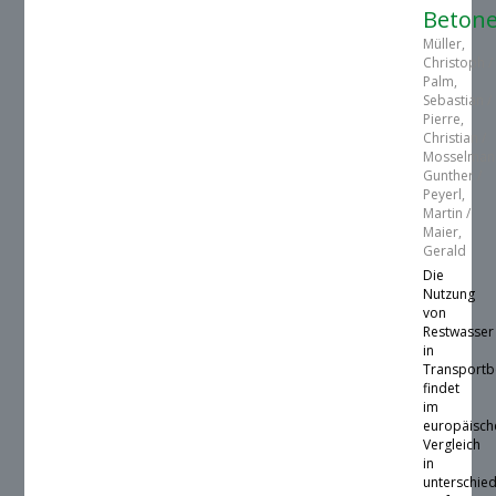
Beton
Müller,
Christoph /
Palm,
Sebastian /
Pierre,
Christian /
Mosselman
Gunther /
Peyerl,
Martin /
Maier,
Gerald
Die
Nutzung
von
Restwasser
in
Transport
findet
im
europäisch
Vergleich
in
unterschie