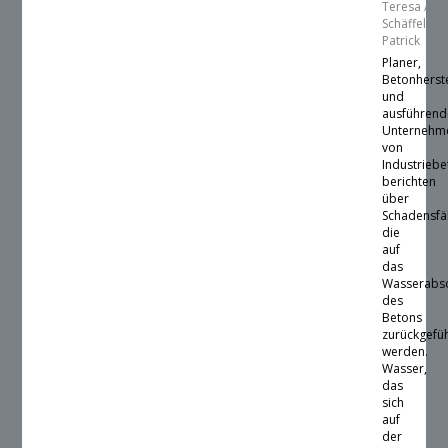
Teresa /
Schäffel,
Patrick
Planer,
Betonherste
und
ausführend
Unternehm
von
Industrieb
berichten
über
Schadensfäl
die
auf
das
Wasserabs
des
Betons
zurückgefü
werden.
Wasser,
das
sich
auf
der