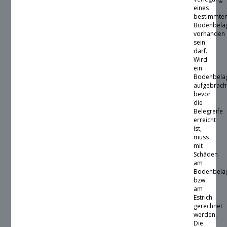
eines
bestimmte
Bodenbela
vorhanden
sein
darf.
Wird
ein
Bodenbela
aufgebrach
bevor
die
Belegreife
erreicht
ist,
muss
mit
Schäden
am
Bodenbela
bzw.
am
Estrich
gerechnet
werden.
Die