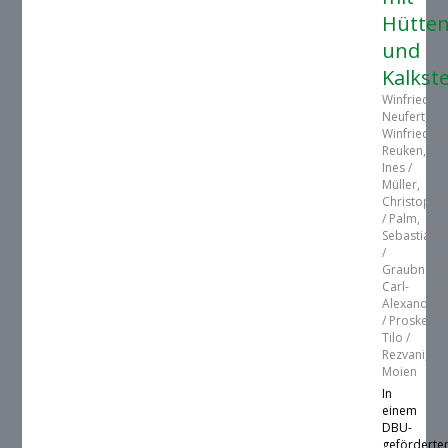
Hütte
und
Kalkst
Winfried
Neufert,
Winfried /
Reuken,
Ines /
Müller,
Christoph
/ Palm,
Sebastian
/
Graubner,
Carl-
Alexander
/ Proske,
Tilo /
Rezvani,
Moien
In
einem
DBU-
geförderte