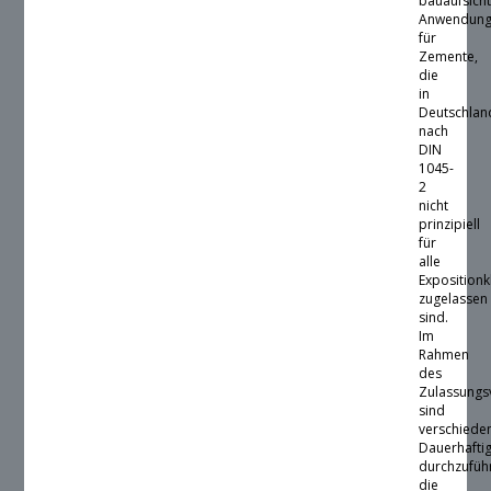
bauaufsicht
Anwendung
für
Zemente,
die
in
Deutschlan
nach
DIN
1045-
2
nicht
prinzipiell
für
alle
Expositionk
zugelassen
sind.
Im
Rahmen
des
Zulassungs
sind
verschiede
Dauerhafti
durchzufüh
die