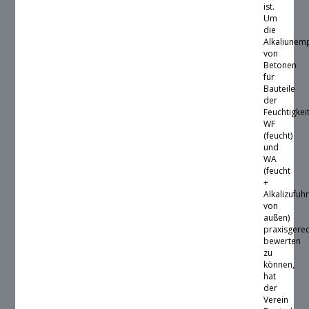
ist.
Um
die
Alkaliunemp
von
Betonen
für
Bauteile
der
Feuchtigkei
WF
(feucht)
und
WA
(feucht
+
Alkalizufuh
von
außen)
praxisgere
bewerten
zu
können,
hat
der
Verein