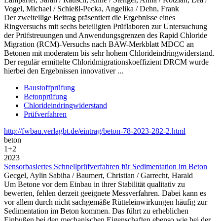
Vogel, Michael / Schießl-Pecka, Angelika / Dehn, Frank
Der zweiteilige Beitrag präsentiert die Ergebnisse eines
Ringversuchs mit sechs beteiligten Prüflaboren zur Untersuchung
der Prüfstreuungen und Anwendungsgrenzen des Rapid Chloride
Migration (RCM)-Versuchs nach BAW-Merkblatt MDCC an
Betonen mit moderatem bis sehr hohem Chlorideindringwiderstand.
Der regulär ermittelte Chloridmigrationskoeffizient DRCM wurde
hierbei den Ergebnissen innovativer ...
Baustoffprüfung
Betonprüfung
Chlorideindringwiderstand
Prüfverfahren
http://fwbau.verlagbt.de/eintrag/beton-78-2023-282-2.html
beton
1+2
2023
Sensorbasiertes Schnellprüfverfahren für Sedimentation im Beton
Gecgel, Aylin Sabiha / Baumert, Christian / Garrecht, Harald
Um Betone vor dem Einbau in ihrer Stabilität qualitativ zu
bewerten, fehlen derzeit geeignete Messverfahren. Dabei kann es
vor allem durch nicht sachgemäße Rütteleinwirkungen häufig zur
Sedimentation im Beton kommen. Das führt zu erheblichen
Einbußen bei den mechanischen Eigenschaften ebenso wie bei der