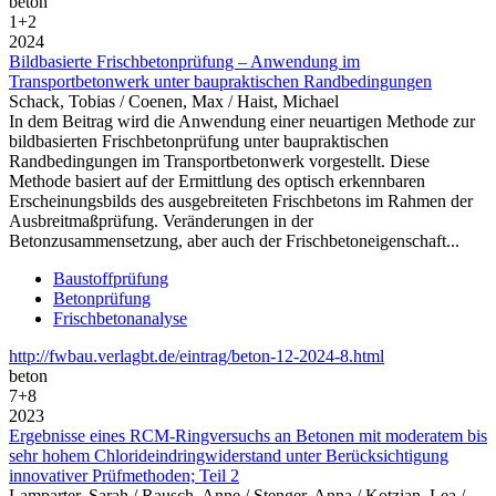
beton
1+2
2024
Bildbasierte Frischbetonprüfung – Anwendung im
Transportbetonwerk unter baupraktischen Randbedingungen
Schack, Tobias / Coenen, Max / Haist, Michael
In dem Beitrag wird die Anwendung einer neuartigen Methode zur
bildbasierten Frischbetonprüfung unter baupraktischen
Randbedingungen im Transportbetonwerk vorgestellt. Diese
Methode basiert auf der Ermittlung des optisch erkennbaren
Erscheinungsbilds des ausgebreiteten Frischbetons im Rahmen der
Ausbreitmaßprüfung. Veränderungen in der
Betonzusammensetzung, aber auch der Frischbetoneigenschaft...
Baustoffprüfung
Betonprüfung
Frischbetonanalyse
http://fwbau.verlagbt.de/eintrag/beton-12-2024-8.html
beton
7+8
2023
Ergebnisse eines RCM-Ringversuchs an Betonen mit moderatem bis
sehr hohem Chlorideindringwiderstand unter Berücksichtigung
innovativer Prüfmethoden; Teil 2
Lamparter, Sarah / Rausch, Anne / Stenger, Anna / Kotzian, Lea /