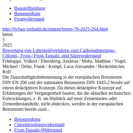
Baustoffprüfung
Betonprüfung
Frostwiderstand
http://fwbau.verlagbt.de/eintrag/beton-78-2025-264.html
beton
5
2025
Bewertung von Laborprüfverfahren zum Carbonatisierungs-,
Chlorid-, Frost-/ Frost-Tausalz- und Säurewiderstand
Feldrappe, Volkert / Ehrenberg, Andreas / Mohs, Matthias / Vogel,
Michael / Dehn, Frank / Kempf, Luca-Alexander / Breitenbücher,
Rolf
Die Dauerhaftigkeitsbemessung in der europäischen Betonnorm
DIN EN 206 und der nationalen Betonnorm DIN 1045-2 beruht auf
einem deskriptiven Konzept. Da dieses deskriptive Konzept auf
Erfahrungen der Vergangenheit basiert, die die aktuellen technischen
Entwicklungen, z. B. im Hinblick auf neue Zementarten oder
Zementbestandteile, nicht abdecken, werden in der europäischen
Betonnorm bereits zusä...
Betonprüfung
Chlorideindringwiderstand
Frost-Tausalz-Widerstand