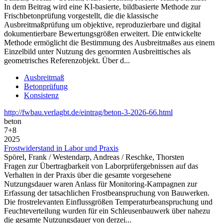
In dem Beitrag wird eine KI-basierte, bildbasierte Methode zur
Frischbetonprüfung vorgestellt, die die klassische
Ausbreitmaßprüfung um objektive, reproduzierbare und digital
dokumentierbare Bewertungsgrößen erweitert. Die entwickelte
Methode ermöglicht die Bestimmung des Ausbreitmaßes aus einem
Einzelbild unter Nutzung des genormten Ausbreittisches als
geometrisches Referenzobjekt. Über d...
Ausbreitmaß
Betonprüfung
Konsistenz
http://fwbau.verlagbt.de/eintrag/beton-3-2026-66.html
beton
7+8
2025
Frostwiderstand in Labor und Praxis
Spörel, Frank / Westendarp, Andreas / Reschke, Thorsten
Fragen zur Übertragbarkeit von Laborprüfergebnissen auf das
Verhalten in der Praxis über die gesamte vorgesehene
Nutzungsdauer waren Anlass für Monitoring-Kampagnen zur
Erfassung der tatsachlichen Frostbeanspruchung von Bauwerken.
Die frostrelevanten Einflussgrößen Temperaturbeanspruchung und
Feuchteverteilung wurden für ein Schleusenbauwerk über nahezu
die gesamte Nutzungsdauer von derzei...