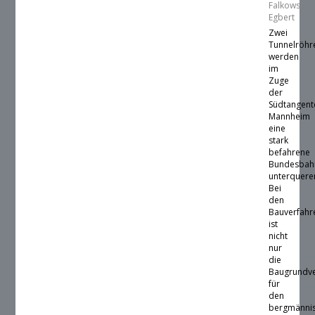
Falkowski,
Egbert
Zwei
Tunnelröhr
werden
im
Zuge
der
Südtangent
Mannheim
eine
stark
befahrene
Bundesbah
unterquere
Bei
den
Bauverfahr
ist
nicht
nur
die
Baugrundve
für
den
bergmänni