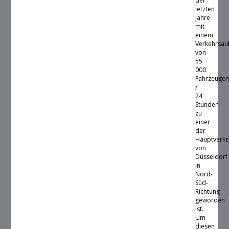
der
letzten
Jahre
mit
einem
Verkehrsa
von
55
000
Fahrzeuge
/
24
Stunden
zu
einer
der
Hauptverke
von
Düsseldorf
in
Nord-
Süd-
Richtung
geworden
ist.
Um
diesen