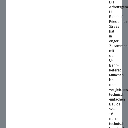
Die
Arbeitsgem
U-
Bahnhof
Friedenhei
Straße
hat
in
enger
Zusammena
mit
dem
U-
Bahn-
Referat
München
bei
dem
vergleichsw
technisch
einfachen
Baulos
5/9-
16
durch
technisch-