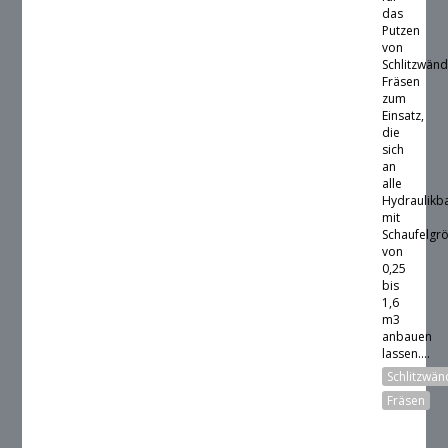
das
Putzen
von
Schlitzwän
Fräsen
zum
Einsatz,
die
sich
an
alle
Hydraulikb
mit
Schaufelgr
von
0,25
bis
1,6
m3
anbauen
lassen....
Schlitzwä
Fräsen