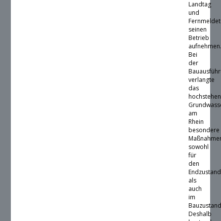
Landtag
und
Fernmelde
seinen
Betrieb
aufnehmen
Bei
der
Bauausfüh
verlangte
das
hochstehe
Grundwass
am
Rhein
besondere
Maßnahme
sowohl
für
den
Endzustan
als
auch
im
Bauzustand
Deshalb