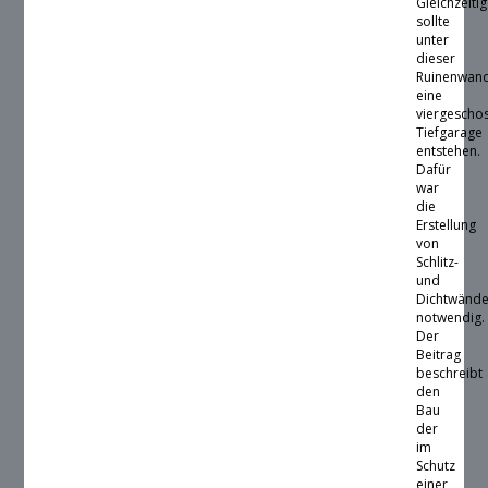
Gleichzeitig
sollte
unter
dieser
Ruinenwan
eine
viergescho
Tiefgarage
entstehen.
Dafür
war
die
Erstellung
von
Schlitz-
und
Dichtwänd
notwendig.
Der
Beitrag
beschreibt
den
Bau
der
im
Schutz
einer