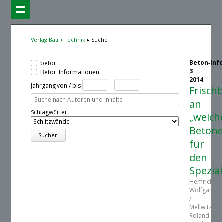
Verlag Bau + Technik
Suche
Beton‑Inf
beton
3
Beton‑Informationen
2014
Jahrgang von / bis
Frisc
an
Schlagwörter
„weich
Beton
für
den
Spezia
Hemrich,
Wolfgang
/
Mellwitz,
Roland /