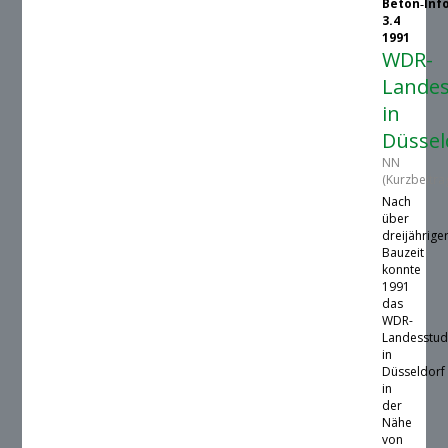
Beton‑Inf
3.4
1991
WDR-
Landes
in
Düssel
NN
(Kurzbeitra
Nach
über
dreijährige
Bauzeit
konnte
1991
das
WDR-
Landesstud
in
Düsseldorf
in
der
Nähe
von