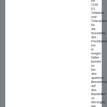
EN
1536
[1]
Zielwerte
und
Toleranzen
für
die
Konsistenz
des
Frischbeto
vor.
In
einigen
Fällen
kommt
es
bei
den
späteren
Betonierun
auf
den
Baustellen
zu
Störungen,
wie