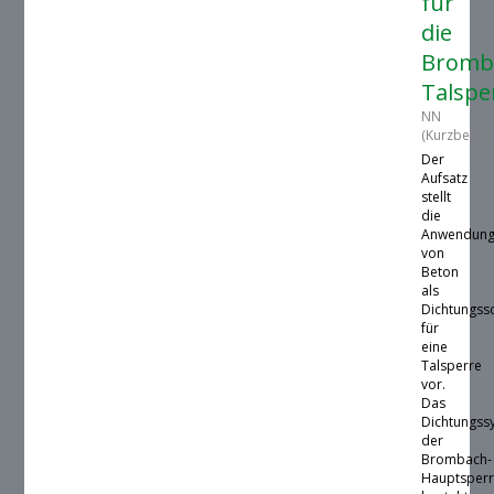
für
die
Bromb
Talspe
NN
(Kurzbeitra
Der
Aufsatz
stellt
die
Anwendun
von
Beton
als
Dichtungss
für
eine
Talsperre
vor.
Das
Dichtungss
der
Brombach-
Hauptsper