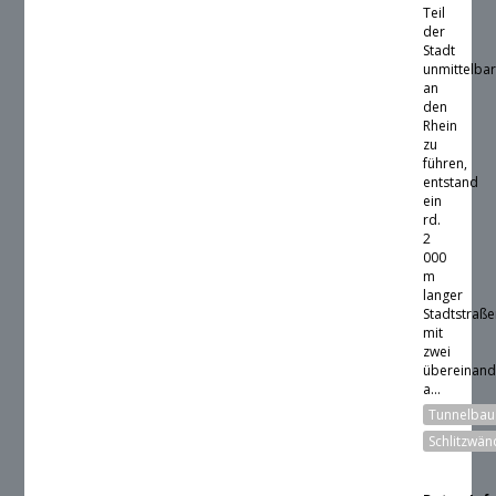
Teil
der
Stadt
unmittelba
an
den
Rhein
zu
führen,
entstand
ein
rd.
2
000
m
langer
Stadtstraße
mit
zwei
übereinand
a...
Tunnelbau
Schlitzwä