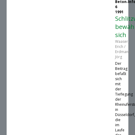
Beton‑Inf
6
1991
Schlit
bewäh
sich
Waaser,
Erich /
Erdmann,
Jörg
Der
Beitrag
befaßt
sich
mit
der
Tieflegung
der
Rheinufers
in
Düsseldorf
die
im
Laufe