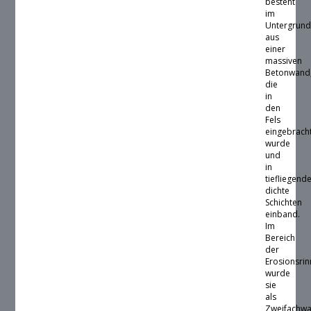
besteht
im
Untergrun
aus
einer
massiven
Betonwand
die
in
den
Fels
eingebrach
wurde
und
in
tiefliegend
dichte
Schichten
einband.
Im
Bereich
der
Erosionsri
wurde
sie
als
Zweifachw