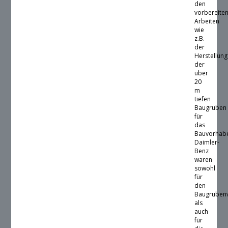
den
vorbereite
Arbeiten
wie
z.B.
der
Herstellung
der
über
20
m
tiefen
Baugruben
für
das
Bauvorhab
Daimler-
Benz
waren
sowohl
für
den
Baugruben
als
auch
für