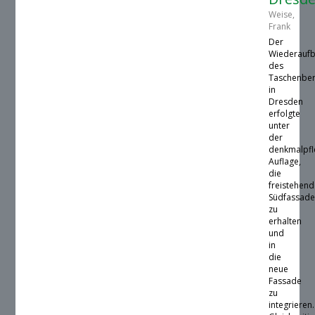
Weise,
Frank
Der
Wiederauf
des
Taschenber
in
Dresden
erfolgte
unter
der
denkmalpfl
Auflage,
die
freistehen
Südfassad
zu
erhalten
und
in
die
neue
Fassade
zu
integrieren.