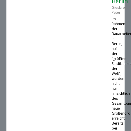
Berlin
Giesbrecht,
Peter
Im
Rahmen
der
Bauarbeite
in
Berlin,
auf
der
"größten
Stadtbauste
der
Welt",
wurden
nicht
nur
hinsichtlich
des
Gesamtbau
neue
Größenord
erreicht.
Bereits
bei