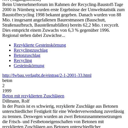
Beim Unternehmerforum im Rahmen der Recycling-Baustoff-Tage
2000 in Nürnberg wurden erste Ergebnisse der Umweltstatistik zum
Baustoffrecycling 1998 bekannt gegeben. Danach wurden von 88
Mio. t insgesamt angefallenen Baurestmassen (Bauschutt,
Straßenaufbruch, Baustellenabfällen) bereits 62,2 Mio. t recycelt.
Dies entspricht einem Zuwachs von 6,3 % gegenüber 1996.
Regional stehen dabei Zuwächse...
Rezyklierte Gesteinskörnung
Recyclingzuschlag
Betonzuschlag
Recycling
Gesteinskörnung
http://fwbau.verlagbt.de/eintrag/2-1-2001-33.html
beton
2
1999
Beton mit rezyklierten Zuschlägen
Dillmann, Rolf
In der Praxis ist es schwierig, rezyklierte Zuschläge aus Betonen
unterschiedlicher Festigkeit für eine Wiederverwendung zuverlässig
zu trennen. Deswegen wurden an zwei Betonzusammensetzungen
die Frisch- und Festbetoneigenschaften von Betonen mit
rezyklierten Zuschlägen aus Betonen unterschiedlicher