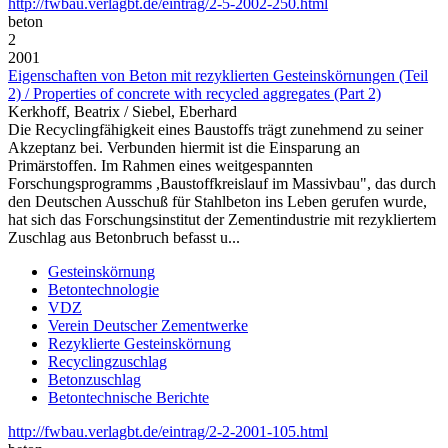
http://fwbau.verlagbt.de/eintrag/2-5-2002-250.html
beton
2
2001
Eigenschaften von Beton mit rezyklierten Gesteinskörnungen (Teil
2) / Properties of concrete with recycled aggregates (Part 2)
Kerkhoff, Beatrix / Siebel, Eberhard
Die Recyclingfähigkeit eines Baustoffs trägt zunehmend zu seiner
Akzeptanz bei. Verbunden hiermit ist die Einsparung an
Primärstoffen. Im Rahmen eines weitgespannten
Forschungsprogramms ,Baustoffkreislauf im Massivbau", das durch
den Deutschen Ausschuß für Stahlbeton ins Leben gerufen wurde,
hat sich das Forschungsinstitut der Zementindustrie mit rezykliertem
Zuschlag aus Betonbruch befasst u...
Gesteinskörnung
Betontechnologie
VDZ
Verein Deutscher Zementwerke
Rezyklierte Gesteinskörnung
Recyclingzuschlag
Betonzuschlag
Betontechnische Berichte
http://fwbau.verlagbt.de/eintrag/2-2-2001-105.html