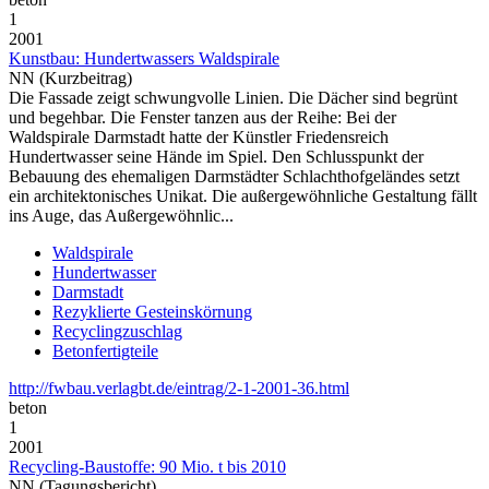
1
2001
Kunstbau: Hundertwassers Waldspirale
NN (Kurzbeitrag)
Die Fassade zeigt schwungvolle Linien. Die Dächer sind begrünt
und begehbar. Die Fenster tanzen aus der Reihe: Bei der
Waldspirale Darmstadt hatte der Künstler Friedensreich
Hundertwasser seine Hände im Spiel. Den Schlusspunkt der
Bebauung des ehemaligen Darmstädter Schlachthofgeländes setzt
ein architektonisches Unikat. Die außergewöhnliche Gestaltung fällt
ins Auge, das Außergewöhnlic...
Waldspirale
Hundertwasser
Darmstadt
Rezyklierte Gesteinskörnung
Recyclingzuschlag
Betonfertigteile
http://fwbau.verlagbt.de/eintrag/2-1-2001-36.html
beton
1
2001
Recycling-Baustoffe: 90 Mio. t bis 2010
NN (Tagungsbericht)