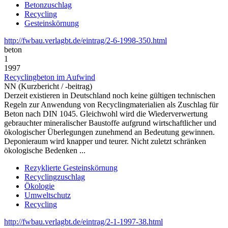
Betonzuschlag
Recycling
Gesteinskörnung
http://fwbau.verlagbt.de/eintrag/2-6-1998-350.html
beton
1
1997
Recyclingbeton im Aufwind
NN (Kurzbericht / -beitrag)
Derzeit existieren in Deutschland noch keine gültigen technischen
Regeln zur Anwendung von Recyclingmaterialien als Zuschlag für
Beton nach DIN 1045. Gleichwohl wird die Wiederverwertung
gebrauchter mineralischer Baustoffe aufgrund wirtschaftlicher und
ökologischer Überlegungen zunehmend an Bedeutung gewinnen.
Deponieraum wird knapper und teurer. Nicht zuletzt schränken
ökologische Bedenken ...
Rezyklierte Gesteinskörnung
Recyclingzuschlag
Ökologie
Umweltschutz
Recycling
http://fwbau.verlagbt.de/eintrag/2-1-1997-38.html