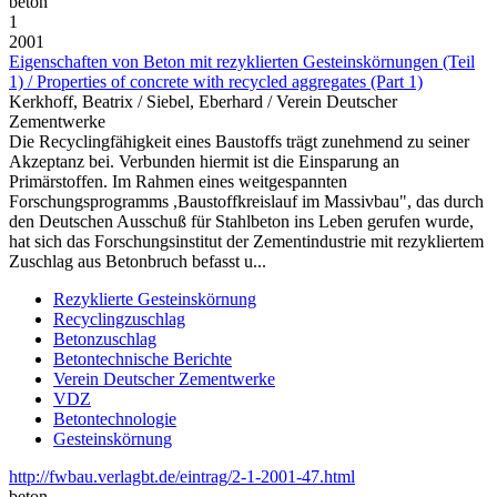
beton
1
2001
Eigenschaften von Beton mit rezyklierten Gesteinskörnungen (Teil
1) / Properties of concrete with recycled aggregates (Part 1)
Kerkhoff, Beatrix / Siebel, Eberhard / Verein Deutscher
Zementwerke
Die Recyclingfähigkeit eines Baustoffs trägt zunehmend zu seiner
Akzeptanz bei. Verbunden hiermit ist die Einsparung an
Primärstoffen. Im Rahmen eines weitgespannten
Forschungsprogramms ,Baustoffkreislauf im Massivbau", das durch
den Deutschen Ausschuß für Stahlbeton ins Leben gerufen wurde,
hat sich das Forschungsinstitut der Zementindustrie mit rezykliertem
Zuschlag aus Betonbruch befasst u...
Rezyklierte Gesteinskörnung
Recyclingzuschlag
Betonzuschlag
Betontechnische Berichte
Verein Deutscher Zementwerke
VDZ
Betontechnologie
Gesteinskörnung
http://fwbau.verlagbt.de/eintrag/2-1-2001-47.html
beton