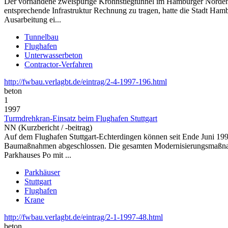
Der vorhandene zweispurige Krohnstiegtunnel im Hamburger Norden 
entsprechende Infrastruktur Rechnung zu tragen, hatte die Stadt Ha
Ausarbeitung ei...
Tunnelbau
Flughafen
Unterwasserbeton
Contractor-Verfahren
http://fwbau.verlagbt.de/eintrag/2-4-1997-196.html
beton
1
1997
Turmdrehkran-Einsatz beim Flughafen Stuttgart
NN (Kurzbericht / -beitrag)
Auf dem Flughafen Stuttgart-Echterdingen können seit Ende Juni 199
Baumaßnahmen abgeschlossen. Die gesamten Modernisierungsmaßnahmen
Parkhauses Po mit ...
Parkhäuser
Stuttgart
Flughafen
Krane
http://fwbau.verlagbt.de/eintrag/2-1-1997-48.html
beton