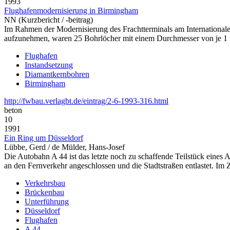
1993
Flughafenmodernisierung in Birmingham
NN (Kurzbericht / -beitrag)
Im Rahmen der Modernisierung des Frachtterminals am International
aufzunehmen, waren 25 Bohrlöcher mit einem Durchmesser von je 1 
Flughafen
Instandsetzung
Diamantkernbohren
Birmingham
http://fwbau.verlagbt.de/eintrag/2-6-1993-316.html
beton
10
1991
Ein Ring um Düsseldorf
Lübbe, Gerd / de Mülder, Hans-Josef
Die Autobahn A 44 ist das letzte noch zu schaffende Teilstück eine
an den Fernverkehr angeschlossen und die Stadtstraßen entlastet. I
Verkehrsbau
Brückenbau
Unterführung
Düsseldorf
Flughafen
A 44