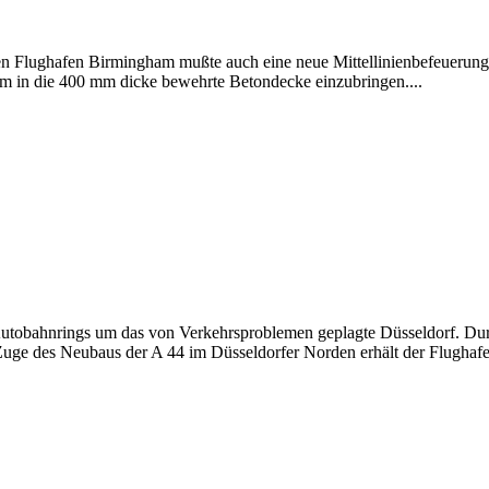
en Flughafen Birmingham mußte auch eine neue Mittellinienbefeuerung 
m in die 400 mm dicke bewehrte Betondecke einzubringen....
s Autobahnrings um das von Verkehrsproblemen geplagte Düsseldorf. Du
m Zuge des Neubaus der A 44 im Düsseldorfer Norden erhält der Flugha