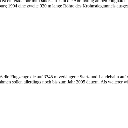
ist ein Nadelöhr mit Dauerstau. Um die Anbindung an den Flughafen
mburg 1994 eine zweite 920 m lange Röhre des Krohnstiegtunnels ausge
6 die Flugzeuge die auf 3345 m verlängerte Start- und Landebahn auf 
 sollen allerdings noch bis zum Jahr 2005 dauern. Als weiterer wich