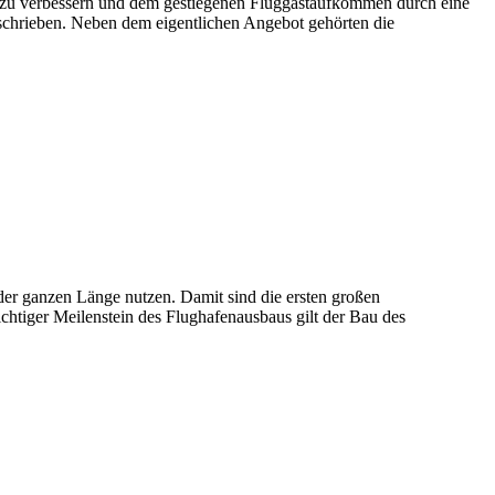
 zu verbessern und dem gestiegenen Fluggastaufkommen durch eine
schrieben. Neben dem eigentlichen Angebot gehörten die
der ganzen Länge nutzen. Damit sind die ersten großen
tiger Meilenstein des Flughafenausbaus gilt der Bau des