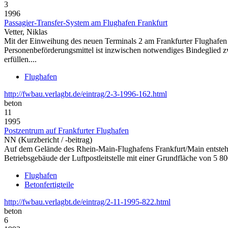
3
1996
Passagier-Transfer-System am Flughafen Frankfurt
Vetter, Niklas
Mit der Einweihung des neuen Terminals 2 am Frankfurter Flughafen 
Personenbeförderungsmittel ist inzwischen notwendiges Bindeglied z
erfüllen....
Flughafen
http://fwbau.verlagbt.de/eintrag/2-3-1996-162.html
beton
11
1995
Postzentrum auf Frankfurter Flughafen
NN (Kurzbericht / -beitrag)
Auf dem Gelände des Rhein-Main-Flughafens Frankfurt/Main entsteht
Betriebsgebäude der Luftpostleitstelle mit einer Grundfläche von 5
Flughafen
Betonfertigteile
http://fwbau.verlagbt.de/eintrag/2-11-1995-822.html
beton
6