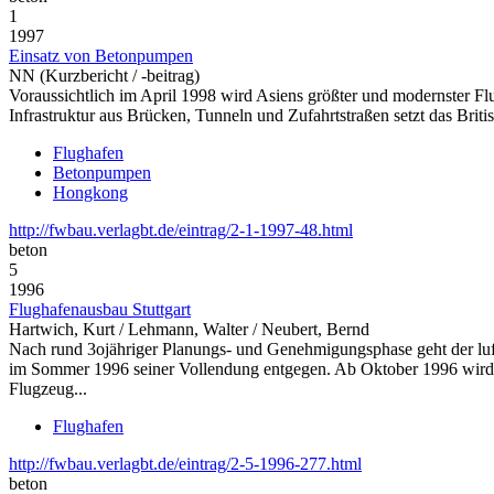
1
1997
Einsatz von Betonpumpen
NN (Kurzbericht / -beitrag)
Voraussichtlich im April 1998 wird Asiens größter und modernster 
Infrastruktur aus Brücken, Tunneln und Zufahrtstraßen setzt das Brit
Flughafen
Betonpumpen
Hongkong
http://fwbau.verlagbt.de/eintrag/2-1-1997-48.html
beton
5
1996
Flughafenausbau Stuttgart
Hartwich, Kurt / Lehmann, Walter / Neubert, Bernd
Nach rund 3ojähriger Planungs- und Genehmigungsphase geht der luf
im Sommer 1996 seiner Vollendung entgegen. Ab Oktober 1996 wird 
Flugzeug...
Flughafen
http://fwbau.verlagbt.de/eintrag/2-5-1996-277.html
beton