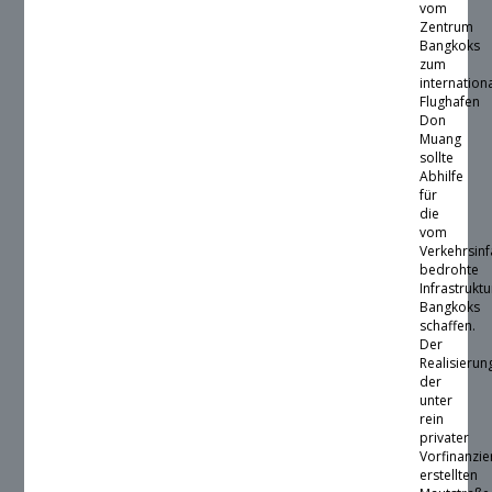
vom
Zentrum
Bangkoks
zum
internation
Flughafen
Don
Muang
sollte
Abhilfe
für
die
vom
Verkehrsinf
bedrohte
Infrastruktu
Bangkoks
schaffen.
Der
Realisierun
der
unter
rein
privater
Vorfinanzi
erstellten