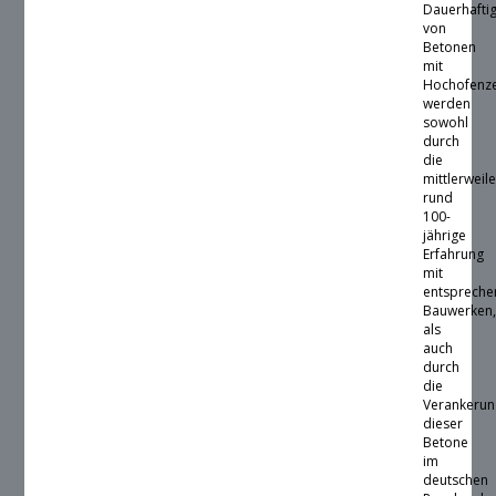
Dauerhaftig
von
Betonen
mit
Hochofenz
werden
sowohl
durch
die
mittlerweil
rund
100-
jährige
Erfahrung
mit
entsprech
Bauwerken
als
auch
durch
die
Verankerun
dieser
Betone
im
deutschen