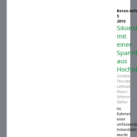
Beton‑Inf
5
2010
Siloin
mit
einer
Spann
aus
Hocho
Gombert,
Thorsten /
Lehmann,
Klaus /
Schmorleiz,
Stefan
Im
Rahmen
einer
umfassend
Instandse
wurde