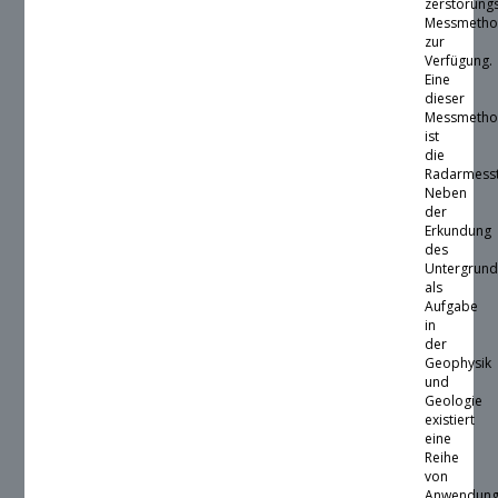
zerstörungs
Messmeth
zur
Verfügung.
Eine
dieser
Messmeth
ist
die
Radarmesst
Neben
der
Erkundung
des
Untergrund
als
Aufgabe
in
der
Geophysik
und
Geologie
existiert
eine
Reihe
von
Anwendung