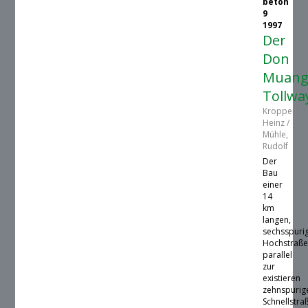
beton
9
1997
Der
Don
Muan
Tollwa
Kroppen,
Heinz /
Mühle,
Rudolf
Der
Bau
einer
14
km
langen,
sechsspuri
Hochstraß
parallel
zur
existieren
zehnspurig
Schnellstra