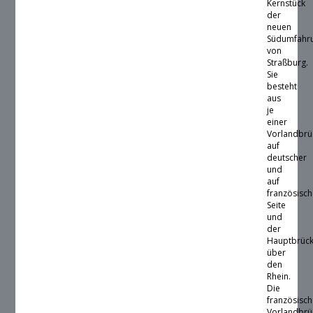
Kernstück
der
neuen
Südumfahr
von
Straßburg.
Sie
besteht
aus
je
einer
Vorlandbrü
auf
deutscher
und
auf
französisch
Seite
und
der
Hauptbrüc
über
den
Rhein.
Die
französisc
Vorlandbrü