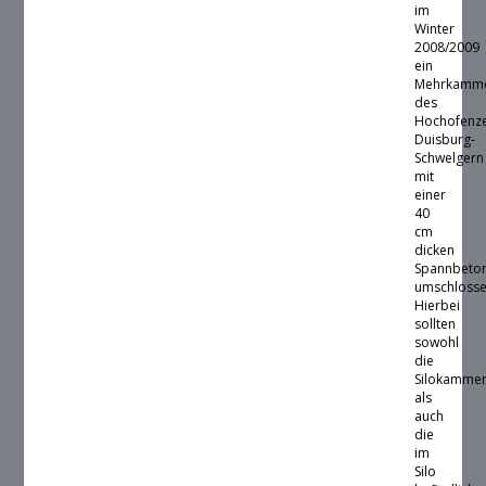
im
Winter
2008/2009
ein
Mehrkamme
des
Hochofenz
Duisburg-
Schwelgern
mit
einer
40
cm
dicken
Spannbeto
umschlosse
Hierbei
sollten
sowohl
die
Silokamme
als
auch
die
im
Silo