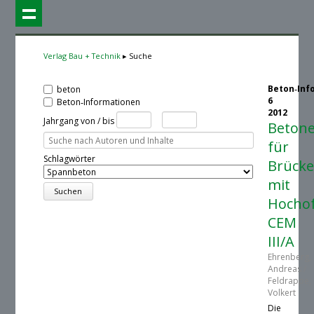
Verlag Bau + Technik
Suche
Beton‑Inf
beton
6
Beton‑Informationen
2012
Jahrgang von / bis
Beton
für
Schlagwörter
Brück
mit
Hocho
CEM
III/A
Ehrenberg,
Andreas /
Feldrappe,
Volkert
Die