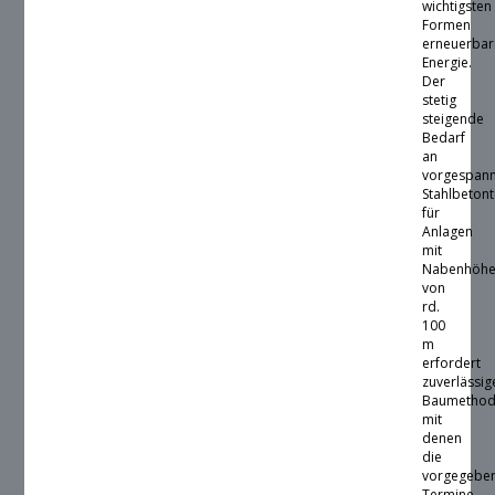
wichtigsten
Formen
erneuerbar
Energie.
Der
stetig
steigende
Bedarf
an
vorgespan
Stahlbeton
für
Anlagen
mit
Nabenhöh
von
rd.
100
m
erfordert
zuverlässig
Baumethod
mit
denen
die
vorgegebe
Termine