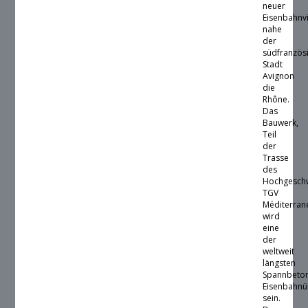
neuer
Eisenbahnv
nahe
der
südfranzös
Stadt
Avignon
die
Rhône.
Das
Bauwerk,
Teil
der
Trasse
des
Hochgeschw
TGV
Méditerran
wird
eine
der
weltweit
längsten
Spannbeto
Eisenbahnü
sein.