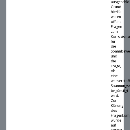
ausgeschlo
Grund
hierfür
waren
offene
Fragen
zum
Korrosionsr
für
die
Spannbewe
und
die
Frage,
ob
eine
wasserstoff
Spannungsr
begünstigt
wird.
Zur
Klärung
des
Fragenkom
wurde
auf