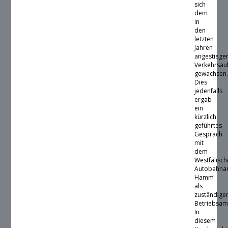
sich
dem
in
den
letzten
Jahren
angestiege
Verkehrsa
gewachsen
Dies
jedenfalls
ergab
ein
kürzlich
geführtes
Gespräch
mit
dem
Westfälisc
Autobahna
Hamm
als
zuständig
Betriebsam
In
diesem