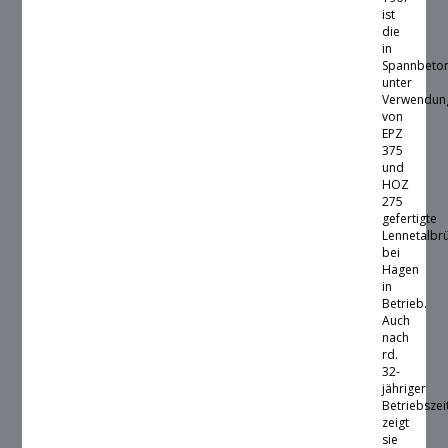
ist
die
in
Spannbeto
unter
Verwendun
von
EPZ
375
und
HOZ
275
gefertigte
Lennetalbr
bei
Hagen
in
Betrieb.
Auch
nach
rd.
32-
jähriger
Betriebszei
zeigt
sie