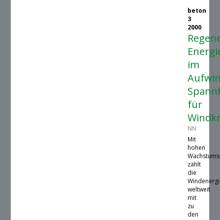
beton
3
2000
Regene
Energi
im
Aufwin
Spann
für
Windkr
NN
Mit
hohen
Wachstums
zählt
die
Windenergi
weltweit
mit
zu
den