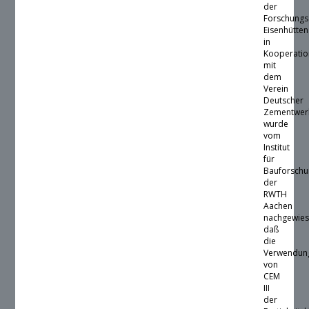
der
Forschungs
Eisenhütte
in
Kooperatio
mit
dem
Verein
Deutscher
Zementwer
wurde
vom
Institut
für
Bauforsch
der
RWTH
Aachen
nachgewies
daß
die
Verwendun
von
CEM
III
der