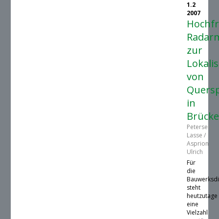
1.2
2007
Hochf
Radar
zur
Lokali
von
Quers
in
Brück
Petersen,
Lasse /
Asprion,
Ulrich
Für
die
Bauwerksdi
steht
heutzutage
eine
Vielzahl