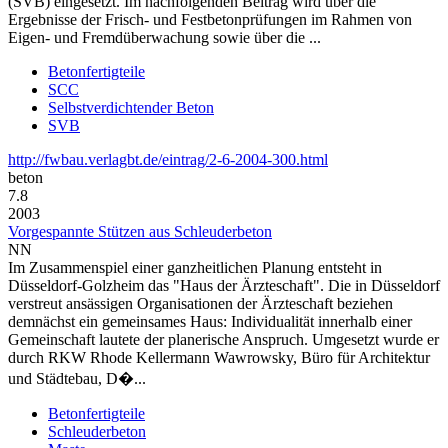
(SVB) eingesetzt. Im nachfolgenden Beitrag wird über die
Ergebnisse der Frisch- und Festbetonprüfungen im Rahmen von
Eigen- und Fremdüberwachung sowie über die ...
Betonfertigteile
SCC
Selbstverdichtender Beton
SVB
http://fwbau.verlagbt.de/eintrag/2-6-2004-300.html
beton
7.8
2003
Vorgespannte Stützen aus Schleuderbeton
NN
Im Zusammenspiel einer ganzheitlichen Planung entsteht in
Düsseldorf-Golzheim das "Haus der Ärzteschaft". Die in Düsseldorf
verstreut ansässigen Organisationen der Ärzteschaft beziehen
demnächst ein gemeinsames Haus: Individualität innerhalb einer
Gemeinschaft lautete der planerische Anspruch. Umgesetzt wurde er
durch RKW Rhode Kellermann Wawrowsky, Büro für Architektur
und Städtebau, D�...
Betonfertigteile
Schleuderbeton