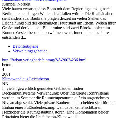
Kampel, Norbert
Viele hatten erwartet, dass Bonn mit dem Regierungsumzug nach
Berlin in einen langen Winterschlaf fallen würde. Die Realität aber
sieht anders aus: Baukräne prägen derzeit an vielen Stellen das
Erscheinungsbild der ehemaligen Hauptstadt am Rhein. Wegen ihrer
Größe und der knappen Bautermine sind zwei Bürokomplexe im
Bonner Westen besonders erwähnenswert. Innerhalb eines Jahres
entstanden d...
Betonfertigteile
Verwaltungsgebäude
http://fwbau.verlagbt.de/eintrag/2-5-2003-236.html
beton
4
2001
Klimawand aus Leichtbeton
NN
In vielen gewerblich genutzten Gebäuden finden
Deckenkühlsysteme Verwendung: Über integrierte Rohrsysteme
werden im Sommer die Raumtemperaturen auf ein an-genehmes
Niveau abgesenkt. Viele private Bauherren entscheiden sich für den
Einbau einer Fußbodenheizung, weil dabei keine sichtbaren
Heizköper die Raumgestaltung stören. Eine Kombination beider
Prinzipien bietet die Leichtbeton-Klimawand...