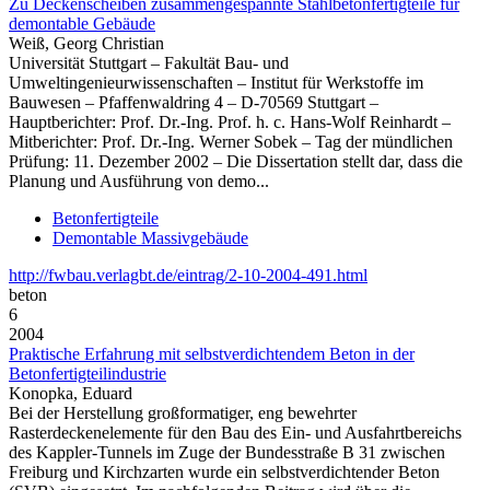
Zu Deckenscheiben zusammengespannte Stahlbetonfertigteile für
demontable Gebäude
Weiß, Georg Christian
Universität Stuttgart – Fakultät Bau- und
Umweltingenieurwissenschaften – Institut für Werkstoffe im
Bauwesen – Pfaffenwaldring 4 – D-70569 Stuttgart –
Hauptberichter: Prof. Dr.-Ing. Prof. h. c. Hans-Wolf Reinhardt –
Mitberichter: Prof. Dr.-Ing. Werner Sobek – Tag der mündlichen
Prüfung: 11. Dezember 2002 – Die Dissertation stellt dar, dass die
Planung und Ausführung von demo...
Betonfertigteile
Demontable Massivgebäude
http://fwbau.verlagbt.de/eintrag/2-10-2004-491.html
beton
6
2004
Praktische Erfahrung mit selbstverdichtendem Beton in der
Betonfertigteilindustrie
Konopka, Eduard
Bei der Herstellung großformatiger, eng bewehrter
Rasterdeckenelemente für den Bau des Ein- und Ausfahrtbereichs
des Kappler-Tunnels im Zuge der Bundesstraße B 31 zwischen
Freiburg und Kirchzarten wurde ein selbstverdichtender Beton