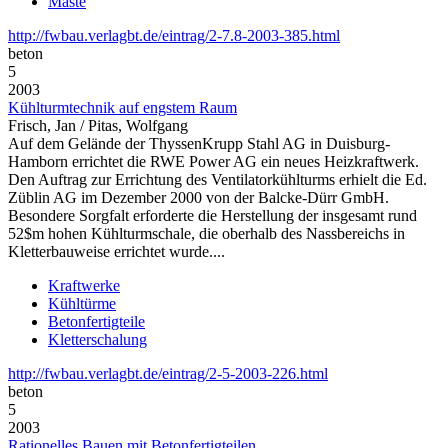
Maste
http://fwbau.verlagbt.de/eintrag/2-7.8-2003-385.html
beton
5
2003
Kühlturmtechnik auf engstem Raum
Frisch, Jan / Pitas, Wolfgang
Auf dem Gelände der ThyssenKrupp Stahl AG in Duisburg-
Hamborn errichtet die RWE Power AG ein neues Heizkraftwerk.
Den Auftrag zur Errichtung des Ventilatorkühlturms erhielt die Ed.
Züblin AG im Dezember 2000 von der Balcke-Dürr GmbH.
Besondere Sorgfalt erforderte die Herstellung der insgesamt rund
52$m hohen Kühlturmschale, die oberhalb des Nassbereichs in
Kletterbauweise errichtet wurde....
Kraftwerke
Kühltürme
Betonfertigteile
Kletterschalung
http://fwbau.verlagbt.de/eintrag/2-5-2003-226.html
beton
5
2003
Rationelles Bauen mit Betonfertigteilen