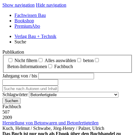
Show navigation
Hide navigation
Fachwissen Bau
Bookshop
PremiumAbo
Verlag Bau + Technik
Suche
Publikation
Nicht filtern
Alles auswählen
beton
Beton‑Informationen
Fachbuch
Jahrgang von / bis
Schlagwörter
Fachbuch
507
2009
Herstellung von Betonwaren und Betonfertigteilen
Kuch, Helmut / Schwabe, Jörg-Henry / Palzer, Ulrich
Das Buch ist nur noch als Ebook über den Buchhandel zu