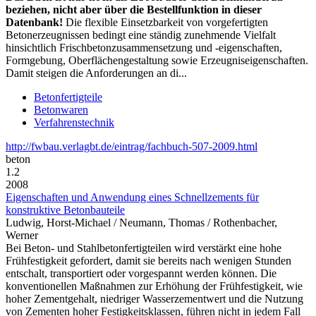
beziehen, nicht aber über die Bestellfunktion in dieser
Datenbank!
Die flexible Einsetzbarkeit von vorgefertigten
Betonerzeugnissen bedingt eine ständig zunehmende Vielfalt
hinsichtlich Frischbetonzusammensetzung und -eigenschaften,
Formgebung, Oberflächengestaltung sowie Erzeugniseigenschaften.
Damit steigen die Anforderungen an di...
Betonfertigteile
Betonwaren
Verfahrenstechnik
http://fwbau.verlagbt.de/eintrag/fachbuch-507-2009.html
beton
1.2
2008
Eigenschaften und Anwendung eines Schnellzements für
konstruktive Betonbauteile
Ludwig, Horst-Michael / Neumann, Thomas / Rothenbacher,
Werner
Bei Beton- und Stahlbetonfertigteilen wird verstärkt eine hohe
Frühfestigkeit gefordert, damit sie bereits nach wenigen Stunden
entschalt, transportiert oder vorgespannt werden können. Die
konventionellen Maßnahmen zur Erhöhung der Frühfestigkeit, wie
hoher Zementgehalt, niedriger Wasserzementwert und die Nutzung
von Zementen hoher Festigkeitsklassen, führen nicht in jedem Fall