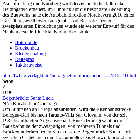
Aschaffenburg und Nürnberg wird derzeit auch die Talbrücke
Heidingsfeld erneuert. Im Hinblick auf die besondere Bedeutung
des Bauwerks hatte die Autobahndirektion Nordbayern 2010 einen
Gestaltungswettbewerb ausgelobt. Auf Basis der beiden
zweitplatzierten Einreichungen wurde ein weiterer Entwurf für den
Neubau erstellt: Eine Stahlverbundkonstruk...
Bohrpfähle
Brückenbau
Kletterschalung
Reifegrad
Taktbauweise
http://fwbau.verlagbt.de/eintrag/betoninformationen-2-2016-19.html
beton
2
1996
Bogenbrücke Santa Lucia
NN (Kurzbericht / -beitrag)
Um Süditalien an Europa anzubinden, wird die Eisenbahnstrecke
Bologna-Bari bis nach Taranto-Villa San Giovanni von der seit
1982 beauftragten Arge ausgebaut. Einer der insgesamt neun
Bauabschnitte der zweispurigen, von mehreren Tunnels und
Brücken unterbrochenen Strecke ist die Bogenbrücke Santa Lucia
zwischen Castellaneta und Polagionello. Das Bauwerk besitzt eine