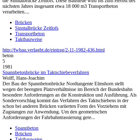
die Sinntalbrücke Zeitlofs. Diese Baustelle wird bis zum Herbst des
nächsten Jahres insgesamt etwa 18 000 m3 Transportbeton
verarbeiten....
Brücken
Sinntalbrücke Zeitlofs
Transportbeton
Taktbauweise
http://fwbau.verlagbt.de/eintrag/2-11-1982-436.html
beton
5
1981
Spannbetonbrücke im Taktschiebeverfahren
Wolff, Hans-Joachim
Der Bau der Spannbetonbrücke Nordtangente Elmshorn stellt
wegen der beengten Platzverhältnisse im Bereich der Bundesbahn
besondere Anforderungen an die Konstruktion und Ausführung. Als
Sondervorschlag kommt das Verfahren des Taktschiebens in der
schon bei anderen Brücken variierten Form des Vorziehens mit
Zugstangen zur Anwendung. Um den geometrischen
Anforderungen der Fahrbahntrassierung gere...
Spannbeton
Brücken
Taktbauweise