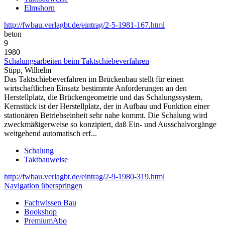
Elmshorn
http://fwbau.verlagbt.de/eintrag/2-5-1981-167.html
beton
9
1980
Schalungsarbeiten beim Taktschiebeverfahren
Stipp, Wilhelm
Das Taktschiebeverfahren im Brückenbau stellt für einen
wirtschaftlichen Einsatz bestimmte Anforderungen an den
Herstellplatz, die Brückengeometrie und das Schalungssystem.
Kernstück ist der Herstellplatz, der in Aufbau und Funktion einer
stationären Betriebseinheit sehr nahe kommt. Die Schalung wird
zweckmäßigerweise so konzipiert, daß Ein- und Ausschalvorgänge
weitgehend automatisch erf...
Schalung
Taktbauweise
http://fwbau.verlagbt.de/eintrag/2-9-1980-319.html
Navigation überspringen
Fachwissen Bau
Bookshop
PremiumAbo