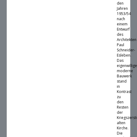
den
Jahren
1953/54
nach
einem
Entwurf
des
Architekten
Paul
Schneider-
Esleben.
Das
eigenwillig
moderne
Bauwerk
stand
in
Kontrast
zu
den
Resten
der
Kriegszerst
alten
Kirche.
Die