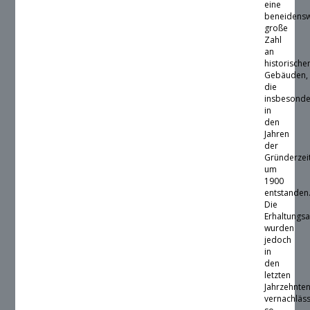
eine
beneidensw
große
Zahl
an
historische
Gebäuden,
die
insbesond
in
den
Jahren
der
Gründerzei
um
1900
entstanden
Die
Erhaltungsa
wurden
jedoch
in
den
letzten
Jahrzehnte
vernachläss