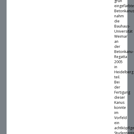
grün
eingefärbt
Betonkanu
nahm
die
Bauhaus-
Universität
Weimar
an
der
Betonkanu-
Regatta
2005
in
Heidelberg
teil.
Bei
der
Fertigung
dieser
Kanus
konnte
im
Vorfeld
ein
achtköpfig
Studenten