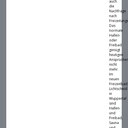
auch
die
Nachfrage
nach
Freizeitang
Das
normale
Hallen-
oder
Freibad
genügt
heutigen
Ansprüche
nicht
mehr.
Im
neuen
Freizeitbad
Lichtscheid
in
Wuppertal
sind
Hallen-
und
Freibad,
Sauna
und