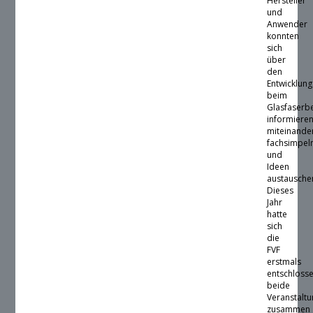
Hersteller
und
Anwender
konnten
sich
über
den
Entwicklun
beim
Glasfaserb
informieren
miteinande
fachsimpel
und
Ideen
austausche
Dieses
Jahr
hatte
sich
die
FVF
erstmals
entschlosse
beide
Veranstalt
zusammen