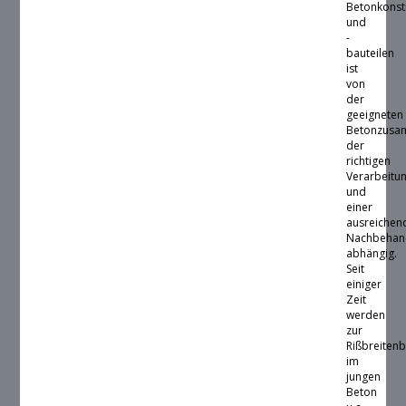
Betonkonst
und
-
bauteilen
ist
von
der
geeigneten
Betonzusa
der
richtigen
Verarbeitu
und
einer
ausreichen
Nachbehan
abhängig.
Seit
einiger
Zeit
werden
zur
Rißbreiten
im
jungen
Beton