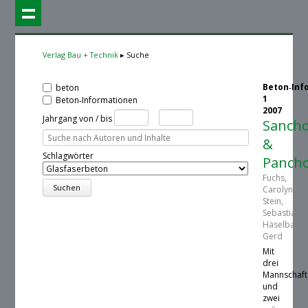
Verlag Bau + Technik
Suche
Beton‑Inf
beton
1
Beton‑Informationen
2007
Jahrgang von / bis
Sanch
&
Schlagwörter
Panch
Fuchs,
Carolyn /
Stein,
Sebastian /
Häselbarth
Gerd
Mit
drei
Mannschaf
und
zwei