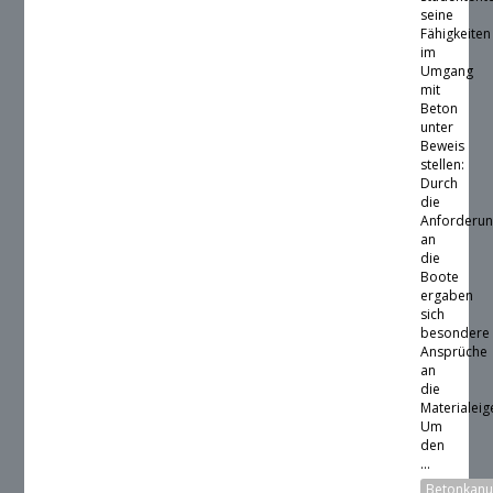
seine
Fähigkeiten
im
Umgang
mit
Beton
unter
Beweis
stellen:
Durch
die
Anforderu
an
die
Boote
ergaben
sich
besondere
Ansprüche
an
die
Materialeig
Um
den
...
Betonkan