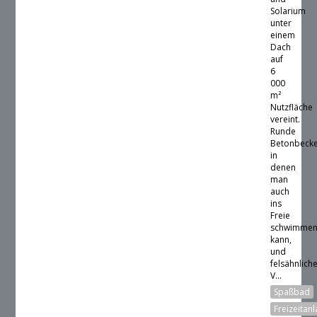
Solarium
unter
einem
Dach
auf
6
000
m²
Nutzfläche
vereint.
Runde
Betonbecke
in
denen
man
auch
ins
Freie
schwimme
kann,
und
felsähnlich
V...
Spaßbad
Freizeitan