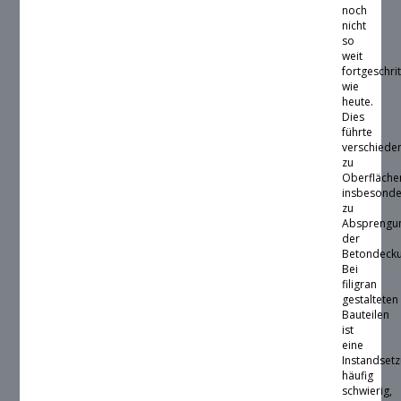
noch
nicht
so
weit
fortgeschri
wie
heute.
Dies
führte
verschieden
zu
Oberfläche
insbesond
zu
Absprengu
der
Betondecku
Bei
filigran
gestalteten
Bauteilen
ist
eine
Instandset
häufig
schwierig,