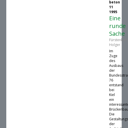
beton
11
1995
Eine
runde
Sache
Fürstenber
Holger
Im
Zuge
des
Ausbaus
der
Bundesstr
76
entstand
bei
Kiel
ein
interessant
Brückenbau
Die
Gestaltung
der