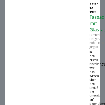
beton
12
1994
Fassa
mit
Glasfa
Fürstenber
Holger /
Pohl, Hanns
Jürgen
In
den
ersten
Nachkriegs
war
das
Wissen
über
den
Einfluß
der
Umwelt
auf
Betonoberf