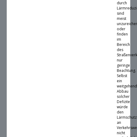
durch
Lärmreduzi
sind
meist
unzureiche
oder
finden
im
Bereich
des
Straßenver
nur
geringe
Beachtung.
Selbst
ein
weitgehend
Abbau
solcher
Defizite
würde
den
Lärmschutz
an
Verkehrsw
nicht