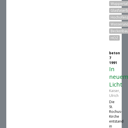
Wuppertal
Glasfaser
Hochofen
Wasserund
Beckenba
HOZ
beton
7
1991
In
neue
Licht
Kaiser,
Ulrich
Die
St.
Rochus-
Kirche
entstand
in