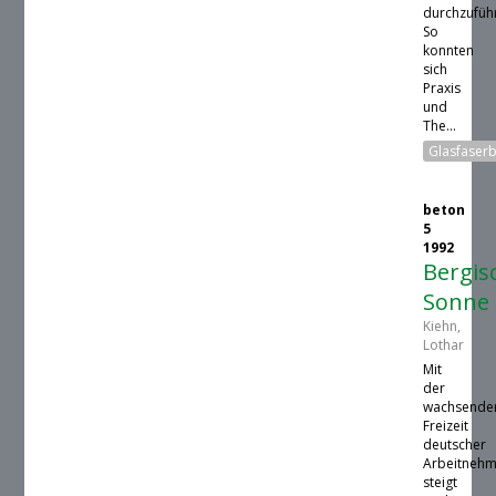
durchzufüh
So
konnten
sich
Praxis
und
The...
Glasfaser
beton
5
1992
Bergis
Sonne
Kiehn,
Lothar
Mit
der
wachsende
Freizeit
deutscher
Arbeitneh
steigt