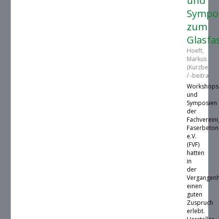
und
Sympo
zum
Glasfa
Hoeft,
Markus
(Kurzberich
/ -beitrag)
Workshops
und
Symposien
der
Fachverein
Faserbeton
e.V.
(FVF)
hatten
in
der
Vergangenh
einen
guten
Zuspruch
erlebt.