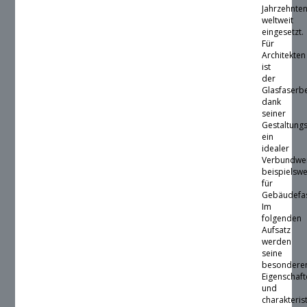
Jahrzehnte
weltweit
eingesetzt.
Für
Architekten
ist
der
Glasfaserb
dank
seiner
Gestaltung
ein
idealer
Verbundwer
beispielswe
für
Gebäudefa
Im
folgenden
Aufsatz
werden
seine
besondere
Eigenschaf
und
charakteris