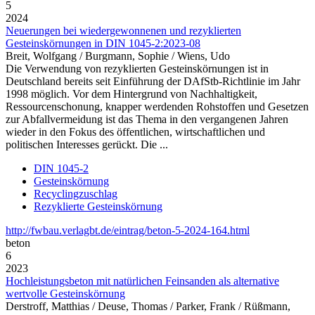
5
2024
Neuerungen bei wiedergewonnenen und rezyklierten
Gesteinskörnungen in DIN 1045-2:2023-08
Breit, Wolfgang / Burgmann, Sophie / Wiens, Udo
Die Verwendung von rezyklierten Gesteinskörnungen ist in
Deutschland bereits seit Einführung der DAfStb-Richtlinie im Jahr
1998 möglich. Vor dem Hintergrund von Nachhaltigkeit,
Ressourcenschonung, knapper werdenden Rohstoffen und Gesetzen
zur Abfallvermeidung ist das Thema in den vergangenen Jahren
wieder in den Fokus des öffentlichen, wirtschaftlichen und
politischen Interesses gerückt. Die ...
DIN 1045-2
Gesteinskörnung
Recyclingzuschlag
Rezyklierte Gesteinskörnung
http://fwbau.verlagbt.de/eintrag/beton-5-2024-164.html
beton
6
2023
Hochleistungsbeton mit natürlichen Feinsanden als alternative
wertvolle Gesteinskörnung
Derstroff, Matthias / Deuse, Thomas / Parker, Frank / Rüßmann,