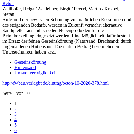
Beton
Zeitlhofer, Helga / Achleitner, Birgit / Peyerl, Martin / Krispel,
Stefan
Aufgrund der bewussten Schonung von natürlichen Ressourcen und
des steigenden Bedarfs, werden in Zukunft vermehrt alternative
Sandquellen aus industriellen Nebenprodukten für die
Betonherstellung eingesetzt werden. Eine Möglichkeit dafür besteht
im Ersatz der feinen Gesteinskörnung (Natursand, Brechsand) durch
ungemahlenen Hüttensand. Die in dem Beitrag beschriebenen
Untersuchungen haben gez...
Gesteinskörnung
Hüttensand
Umweltverträglichkeit
http://fwbau.verlagbt.de/eintrag/beton-10-2020-378.html
Seite 1 von 10
1
2
3
4
5
6