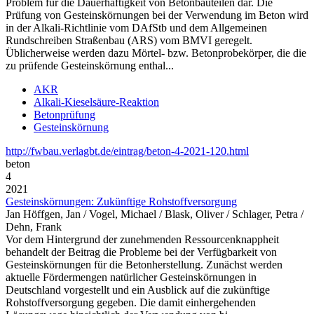
Problem für die Dauerhaftigkeit von Betonbauteilen dar. Die
Prüfung von Gesteinskörnungen bei der Verwendung im Beton wird
in der Alkali-Richtlinie vom DAfStb und dem Allgemeinen
Rundschreiben Straßenbau (ARS) vom BMVI geregelt.
Üblicherweise werden dazu Mörtel- bzw. Betonprobekörper, die die
zu prüfende Gesteinskörnung enthal...
AKR
Alkali-Kieselsäure-Reaktion
Betonprüfung
Gesteinskörnung
http://fwbau.verlagbt.de/eintrag/beton-4-2021-120.html
beton
4
2021
Gesteinskörnungen: Zukünftige Rohstoffversorgung
Jan Höffgen, Jan / Vogel, Michael / Blask, Oliver / Schlager, Petra /
Dehn, Frank
Vor dem Hintergrund der zunehmenden Ressourcenknappheit
behandelt der Beitrag die Probleme bei der Verfügbarkeit von
Gesteinskörnungen für die Betonherstellung. Zunächst werden
aktuelle Fördermengen natürlicher Gesteinskörnungen in
Deutschland vorgestellt und ein Ausblick auf die zukünftige
Rohstoffversorgung gegeben. Die damit einhergehenden