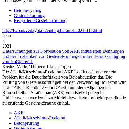
Lösungswege hinsichtlich der Verwendung von bi...
Betonrecycling
Gesteinskörnung
Rezyklierte Gesteinskörnung
http://fwbau.verlagbt.de/eintrag/beton-4-2021-112.html
beton
3
2021
Untersuchungen zur Korrelation von AKR induzierten Dehnungen
und der Löslichkeit von Gesteinskörnungen unter Berücksichtigung
von NaCl; Teil 1
Kositz, Mario / Hünger, Klaus-Jürgen
Die Alkali-Kieselsäure-Reaktion (AKR) stellt nach wie vor ein
Problem für die Dauerhaftigkeit von Betonbauteilen dar. Die
Prüfung von Gesteinskörnungen bei der Verwendung im Beton wird
in der Alkali-Richtlinie vom DAfStb und dem Allgemeinen
Rundschreiben Straßenbau (ARS) vom BMVI geregelt.
Üblicherweise werden dazu Mörtel- bzw. Betonprobekörper, die die
zu prüfende Gesteinskörnung enthal...
AKR
Alkali-Kieselsäure-Reaktion
Betonprüfung
Gesteinskörnung