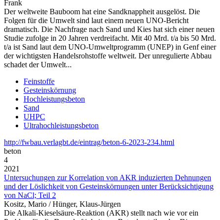
Frank
Der weltweite Bauboom hat eine Sandknappheit ausgelöst. Die
Folgen für die Umwelt sind laut einem neuen UNO-Bericht
dramatisch. Die Nachfrage nach Sand und Kies hat sich einer neuen
Studie zufolge in 20 Jahren verdreifacht. Mit 40 Mrd. t/a bis 50 Mrd.
t/a ist Sand laut dem UNO-Umweltprogramm (UNEP) in Genf einer
der wichtigsten Handelsrohstoffe weltweit. Der unregulierte Abbau
schadet der Umwelt...
Feinstoffe
Gesteinskörnung
Hochleistungsbeton
Sand
UHPC
Ultrahochleistungsbeton
http://fwbau.verlagbt.de/eintrag/beton-6-2023-234.html
beton
4
2021
Untersuchungen zur Korrelation von AKR induzierten Dehnungen
und der Löslichkeit von Gesteinskörnungen unter Berücksichtigung
von NaCl; Teil 2
Kositz, Mario / Hünger, Klaus-Jürgen
Die Alkali-Kieselsäure-Reaktion (AKR) stellt nach wie vor ein