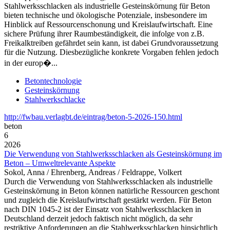
Stahlwerksschlacken als industrielle Gesteinskörnung für Beton
bieten technische und ökologische Potenziale, insbesondere im
Hinblick auf Ressourcenschonung und Kreislaufwirtschaft. Eine
sichere Prüfung ihrer Raumbeständigkeit, die infolge von z.B.
Freikalktreiben gefährdet sein kann, ist dabei Grundvoraussetzung
für die Nutzung. Diesbezügliche konkrete Vorgaben fehlen jedoch
in der europ�...
Betontechnologie
Gesteinskörnung
Stahlwerkschlacke
http://fwbau.verlagbt.de/eintrag/beton-5-2026-150.html
beton
6
2026
Die Verwendung von Stahlwerksschlacken als Gesteinskörnung im
Beton – Umweltrelevante Aspekte
Sokol, Anna / Ehrenberg, Andreas / Feldrappe, Volkert
Durch die Verwendung von Stahlwerksschlacken als industrielle
Gesteinskörnung in Beton können natürliche Ressourcen geschont
und zugleich die Kreislaufwirtschaft gestärkt werden. Für Beton
nach DIN 1045-2 ist der Einsatz von Stahlwerksschlacken in
Deutschland derzeit jedoch faktisch nicht möglich, da sehr
restriktive Anforderungen an die Stahlwerksschlacken hinsichtlich