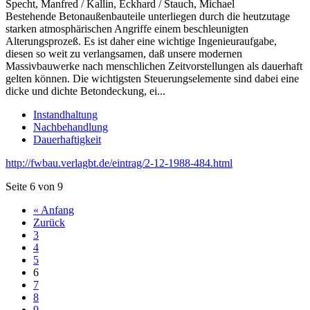
Specht, Manfred / Kallin, Eckhard / Stauch, Michael
Bestehende Betonaußenbauteile unterliegen durch die heutzutage
starken atmosphärischen Angriffe einem beschleunigten
Alterungsprozeß. Es ist daher eine wichtige Ingenieuraufgabe,
diesen so weit zu verlangsamen, daß unsere modernen
Massivbauwerke nach menschlichen Zeitvorstellungen als dauerhaft
gelten können. Die wichtigsten Steuerungselemente sind dabei eine
dicke und dichte Betondeckung, ei...
Instandhaltung
Nachbehandlung
Dauerhaftigkeit
http://fwbau.verlagbt.de/eintrag/2-12-1988-484.html
Seite 6 von 9
« Anfang
Zurück
3
4
5
6
7
8
9