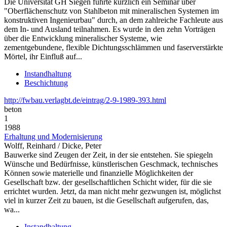
Die Universität GH Siegen führte kürzlich ein Seminar über
"Oberflächenschutz von Stahlbeton mit mineralischen Systemen im
konstruktiven Ingenieurbau" durch, an dem zahlreiche Fachleute aus
dem In- und Ausland teilnahmen. Es wurde in den zehn Vorträgen
über die Entwicklung mineralischer Systeme, wie
zementgebundene, flexible Dichtungsschlämmen und faserverstärkte
Mörtel, ihr Einfluß auf...
Instandhaltung
Beschichtung
http://fwbau.verlagbt.de/eintrag/2-9-1989-393.html
beton
1
1988
Erhaltung und Modernisierung
Wolff, Reinhard / Dicke, Peter
Bauwerke sind Zeugen der Zeit, in der sie entstehen. Sie spiegeln
Wünsche und Bedürfnisse, künstlerischen Geschmack, technisches
Können sowie materielle und finanzielle Möglichkeiten der
Gesellschaft bzw. der gesellschaftlichen Schicht wider, für die sie
errichtet wurden. Jetzt, da man nicht mehr gezwungen ist, möglichst
viel in kurzer Zeit zu bauen, ist die Gesellschaft aufgerufen, das,
wa...
Instandhaltung