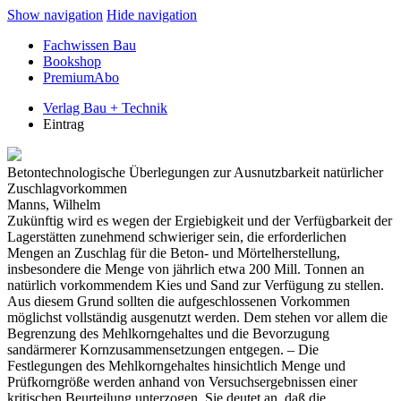
Show navigation
Hide navigation
Fachwissen Bau
Bookshop
PremiumAbo
Verlag Bau + Technik
Eintrag
Betontechnologische Überlegungen zur Ausnutzbarkeit natürlicher
Zuschlagvorkommen
Manns, Wilhelm
Zukünftig wird es wegen der Ergiebigkeit und der Verfügbarkeit der
Lagerstätten zunehmend schwieriger sein, die erforderlichen
Mengen an Zuschlag für die Beton- und Mörtelherstellung,
insbesondere die Menge von jährlich etwa 200 Mill. Tonnen an
natürlich vorkommendem Kies und Sand zur Verfügung zu stellen.
Aus diesem Grund sollten die aufgeschlossenen Vorkommen
möglichst vollständig ausgenutzt werden. Dem stehen vor allem die
Begrenzung des Mehlkorngehaltes und die Bevorzugung
sandärmerer Kornzusammensetzungen entgegen. – Die
Festlegungen des Mehlkorngehaltes hinsichtlich Menge und
Prüfkorngröße werden anhand von Versuchsergebnissen einer
kritischen Beurteilung unterzogen. Sie deutet an, daß die