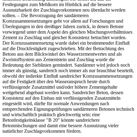
Festlegungen zum Mehlkorn im Hinblick auf die bessere
Ausnutzbarkeit der Zuschlagvorkommen neu überdacht werden
sollten. – Die Bevorzugung der sandärmeren
Kornzusammensetzungen geht vor allem auf Forschungen und
Überlegungen in den dreißiger Jahren zurück, in denen Betone
vorwiegend unter dem Aspekt des gleichen Mischungsverhältnisses
Zement zu Zuschlag und gleicher Konsistenz betrachtet wurden.
Der Kornzusammensetzng wurde dabei ein bestimmender Einfluß
auf die Druckfestigkeit zugeschrieben. Mit der Betrachtung des
Betons aus dem Blickwinkel des Wasserzementwertes und als
Zweistoffsystem aus Zementstein und Zuschlag wurde die
Bedeutung der Sieblinien gemindert. Sandärmer wird jedoch noch
immer als günstig, sandreich noch immer als nur brauchbar beurteilt,
obwohl der indirekte Einfluß sandreicher Kornzusammensetzungen
auf die Festigkeit über den Wasseranspruch heute durch
verflüssigende Zusatzmittel und/oder höhere Zementgehalte
weitgehend abgebaut werden kann. Sandreicher Beton, dessen
Konsistenz auf den Einbau mit verflüssigenden Zusatzmitteln
eingestellt wird, dürfte für normale Anwendungen nach
entsprechenden Eignungsprüfungen sandärmeren Betonen technisch
und wirtschaftlich praktisch gleichwertig sein; eine
Betonfestigkeitsklasse "B 20" könnte sandreichere
Betonmischungen und damit eine bessere Ausnutzung vieler
natürlicher Zuschlagvorkommen fördern.