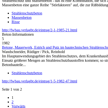
Strahlenschutz und Massenbeton - das ist eine Kombination, die sich a
Massenbeton eine ganze Reihe "Störfaktoren" auf, die zur Rißbildung
Strahlenschutzbeton
Massenbeton
Risse
http://fwbau.verlagbt.de/eintrag/2-1-1985-21.html
Beton‑Informationen
5
1982
Betone, Mauerwerk, Estrich und Putz im bautechnischen Strahlensch
Wandschneider, Rüdiger / Pick, Reinhold
Im Hauptanwendungsgebiet des Strahlenschutzes, dem Krankenhausba
Einsatz größerer Mengen an Strahlenschutzbaustoffen kommen; so si
Betonbauteile...
Strahlenschutzbeton
http://fwbau.verlagbt.de/eintrag/1-5-1982-47.html
Seite 1 von 2
1
2
Vorwärts