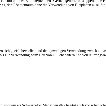
er-beton und des Bauunternehmens Gerlich gehörte in Wuppertal die He
e es, den Röntgenraum ohne die Verwendung von Bleiplatten auszuführ
assen sich gezielt herstellen und dem jeweiligen Verwendungszweck an
z bis zur Verwendung beim Bau von Güllebehältern und von Auffangwanne
, sondern als Schwerbeton Menschen gleichzeitig auch vor schädlichen