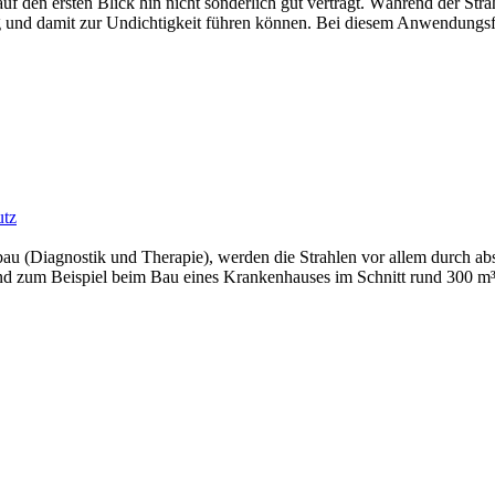
uf den ersten Blick hin nicht sonderlich gut verträgt. Während der Str
 und damit zur Undichtigkeit führen können. Bei diesem Anwendungsfall
utz
u (Diagnostik und Therapie), werden die Strahlen vor allem durch a
nd zum Beispiel beim Bau eines Krankenhauses im Schnitt rund 300 m