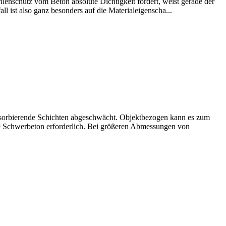
ahlenschutz vom Beton absolute Dichtigkeit fordert, weist gerade der
 ist also ganz besonders auf die Materialeigenscha...
bsorbierende Schichten abgeschwächt. Objektbezogen kann es zum
³ Schwerbeton erforderlich. Bei größeren Abmessungen von