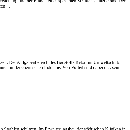
rstellung und der Einbau eines speziellen Strahlenschutzbetons. Der
en....
passen. Der Aufgabenbereich des Baustoffs Beton im Umweltschutz
n in der chemischen Industrie. Von Vorteil sind dabei u.a. sein...
 Strahlen schützen. Im Erweiterungsbau der städtischen Kliniken in