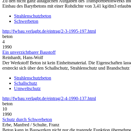
Zu den nicht ganz alltäglichen Aufgaben des Transportbetonwerks int
Einbau des Barytbetons mit einer Rohdichte von 3,41 kg/dm3 erlaubt
Strahlenschutzbeton
Schwerbeton
http://fwbau.verlagbt.de/eintrag/2-3-1995-197.html
beton
4
1990
Ein unverzichtbarer Baustoff
Reinhardt, Hans-Wolf
Der Werkstoff Beton ist kein Einheitsmaterial. Die Eigenschaften l
erstreckt sich über den Schallschutz, Strahlenschutz und Brandschut
Strahlenschutzbeton
Schallschutz
Umweltschutz
http://fwbau.verlagbt.de/eintrag/2-4-1990-137.html
beton
10
1990
Schutz durch Schwerbeton
Erbe, Manfred / Schulte, Franz
Beton kann in Bauwerken nicht nur die tragende Funktion übernehmen