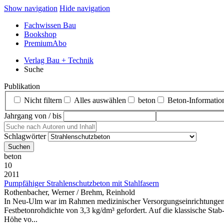
Show navigation
Hide navigation
Fachwissen Bau
Bookshop
PremiumAbo
Verlag Bau + Technik
Suche
Publikation
Nicht filtern
Alles auswählen
beton
Beton‑Informatio
Jahrgang von / bis
Schlagwörter
beton
10
2011
Pumpfähiger Strahlenschutzbeton mit Stahlfasern
Rothenbacher, Werner / Brehm, Reinhold
In Neu-Ulm war im Rahmen medizinischer Versorgungseinrichtungen ei
Festbetonrohdichte von 3,3 kg/dm³ gefordert. Auf die klassische Sta
Höhe vo...