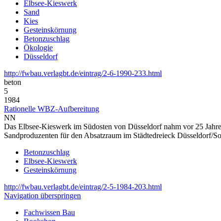
Elbsee-Kieswerk
Sand
Kies
Gesteinskörnung
Betonzuschlag
Ökologie
Düsseldorf
http://fwbau.verlagbt.de/eintrag/2-6-1990-233.html
beton
5
1984
Rationelle WBZ-Aufbereitung
NN
Das Elbsee-Kieswerk im Südosten von Düsseldorf nahm vor 25 Jahren 
Sandproduzenten für den Absatzraum im Städtedreieck Düsseldorf/Soli
Betonzuschlag
Elbsee-Kieswerk
Gesteinskörnung
http://fwbau.verlagbt.de/eintrag/2-5-1984-203.html
Navigation überspringen
Fachwissen Bau