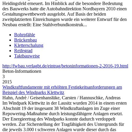
Heidingsfeld erneuert. Im Hinblick auf die besondere Bedeutung
des Bauwerks hatte die Autobahndirektion Nordbayern 2010 einen
Gestaltungswettbewerb ausgelobt. Auf Basis der beiden
zweitplatzierten Einreichungen wurde ein weiterer Entwurf für den
Neubau erstellt: Eine Stahlverbundkonstruk...
Bohrpfähle
Brückenbau
Kletterschalung
Reifegrad
Taktbauweise
http://fwbau.verlagbt.de/eintrag/betoninformationen-2-2016-19.html
Beton‑Informationen
3
2015
Windkraftfundamente mit erhöhten Festigkeitsanforderungen am
Beispiel des Windparks Klettwitz
Hahn, Andrè / Geisenhanslüke, Carsten / Hannuschke, Andreas
Im Windpark Klettwitz in der Lausitz wurden 2014 in einem ersten
Abschnitt 19 der insgesamt 38 Windkraftanlagen im Zuge einer
Repowering-Maßnahme durch leistungsfähigere Anlagen ersetzt.
Der Energieertrag des Windparks konnte dadurch verdoppelt
werden. Zur Sicherstellung der Tragfähigkeit des Untergrunds für
die jeweils 3.000 t schweren Anlagen wurde dieser durch das