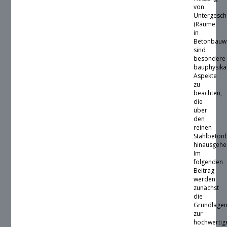
von
Untergesc
(Räume
in
Betonbauw
sind
besondere
bauphysika
Aspekte
zu
beachten,
die
über
den
reinen
Stahlbeton
hinausgehe
Im
folgenden
Beitrag
werden
zunächst
die
Grundlage
zur
hochwertig