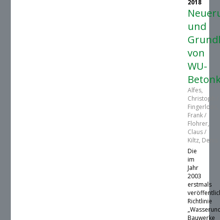
2018
Neuer
und
Grund
von
WU-
Betonk
Alfes,
Christoph /
Fingerloos,
Frank /
Flohrer,
Claus /
Kiltz, Denis
Die
im
Jahr
2003
erstmals
veröffentli
Richtlinie
„Wasserund
Bauwerke