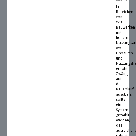
In
Bereichen
von
WU-
Bauwerken
mit
hohem
Nutzungsan
wo
Einbauten
und
Nutzungsfr
erhöhte
Zwänge
auf
den
Bauablauf
ausüben,
sollte
ein
System
gewählt
werden,
das
ausreichen
robust