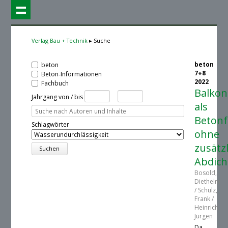
Verlag Bau + Technik
Suche
beton
beton
7+8
Beton‑Informationen
2022
Fachbuch
Balkon
Jahrgang von / bis
als
Betonf
Schlagwörter
ohne
zusätz
Abdic
Bosold,
Diethelm
/ Schulz,
Frank /
Heinrich,
Jürgen
Da