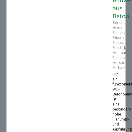
Bauwe
aus
Beton
Becker,
Heinz-
Rainer /
Filusch,
Sebastian /
Frisch, Jan /
Hohmann,
Rainer /
Horstmann
Michael
Für
ein
funktionie
WU-
Betonbauw
ist
eine
besonders
hohe
Planungs-
und
Ausführung