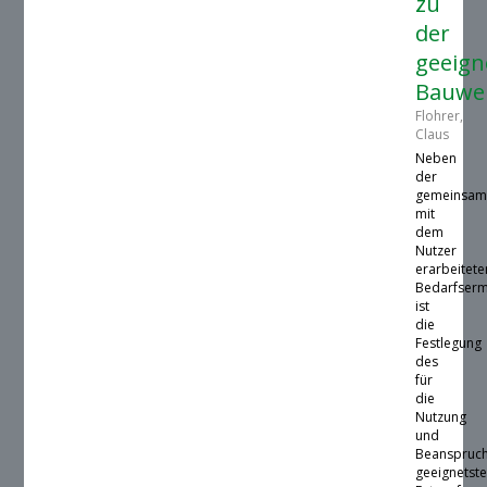
zu
der
geeign
Bauwe
Flohrer,
Claus
Neben
der
gemeinsa
mit
dem
Nutzer
erarbeitete
Bedarfserm
ist
die
Festlegung
des
für
die
Nutzung
und
Beanspruc
geeignetst