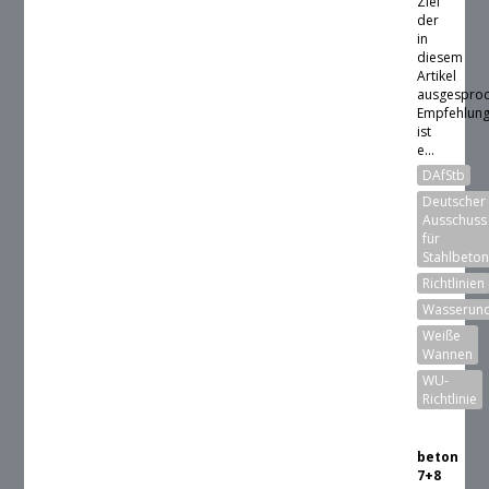
Ziel
der
in
diesem
Artikel
ausgespro
Empfehlun
ist
e...
DAfStb
Deutscher
Ausschuss
für
Stahlbeto
Richtlinien
Wasserund
Weiße
Wannen
WU-
Richtlinie
beton
7+8