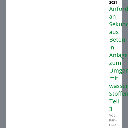
2021
Anfor
an
Sekund
aus
Beton
in
Anlag
zum
Umga
mit
wasse
Stoffen
Teil
3
Voß,
Karl-
Uwe