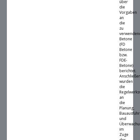
über
die
Vorgaben
an
die
zu
verwenden
Betone
(FD
Betone
bzw.
FDE-
Betone)
berichtet.
Anschließe
wurden
die
Regelwerk
an
die
Planung,
Bauausfüh
und
Überwachu
im
Zuge
der