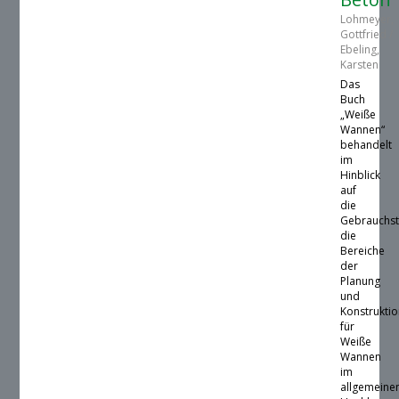
Lohmeyer,
Gottfried /
Ebeling,
Karsten
Das
Buch
„Weiße
Wannen“
behandelt
im
Hinblick
auf
die
Gebrauchst
die
Bereiche
der
Planung
und
Konstrukti
für
Weiße
Wannen
im
allgemeine