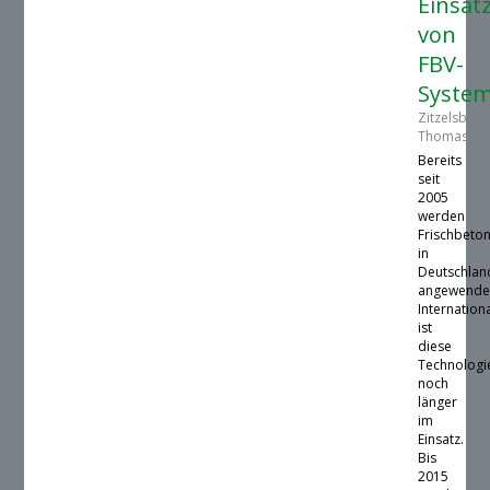
Einsat
von
FBV-
Syste
Zitzelsberg
Thomas
Bereits
seit
2005
werden
Frischbeto
in
Deutschlan
angewende
Internation
ist
diese
Technologi
noch
länger
im
Einsatz.
Bis
2015