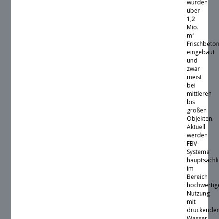
wurden
über
1,2
Mio.
m²
Frischbeto
eingebaut
und
zwar
meist
bei
mittleren
bis
großen
Objekten.
Aktuell
werden
FBV-
Systeme
hauptsächl
im
Bereich
hochwertig
Nutzung
mit
drückende
Wasser