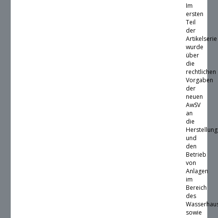
Im
ersten
Teil
der
Artikelserie
wurde
über
die
rechtlichen
Vorgaben
der
neuen
AwSV
an
die
Herstellung
und
den
Betrieb
von
Anlagen
im
Bereich
des
Wasserhaus
sowie