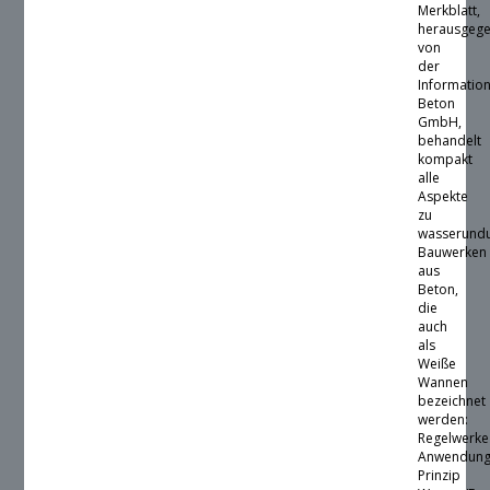
Merkblatt,
herausgeg
von
der
Informatio
Beton
GmbH,
behandelt
kompakt
alle
Aspekte
zu
wasserundu
Bauwerken
aus
Beton,
die
auch
als
Weiße
Wannen
bezeichnet
werden:
Regelwerke
Anwendung
Prinzip