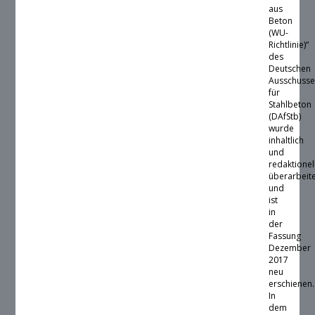
aus
Beton
(WU-
Richtlinie)“
des
Deutschen
Ausschusse
für
Stahlbeton
(DAfStb)
wurde
inhaltlich
und
redaktionel
überarbeit
und
ist
in
der
Fassung
Dezember
2017
neu
erschienen.
In
dem