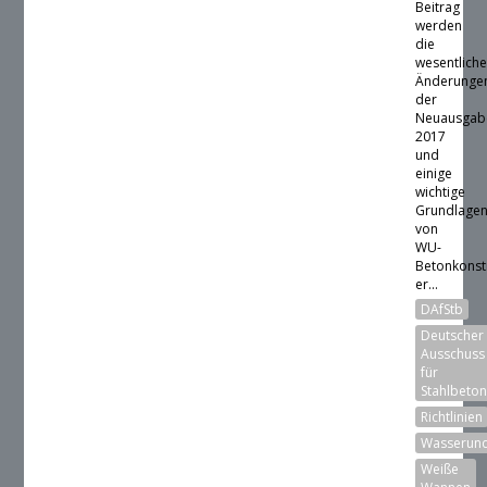
Beitrag
werden
die
wesentlich
Änderunge
der
Neuausgab
2017
und
einige
wichtige
Grundlage
von
WU-
Betonkonst
er...
DAfStb
Deutscher
Ausschuss
für
Stahlbeto
Richtlinien
Wasserund
Weiße