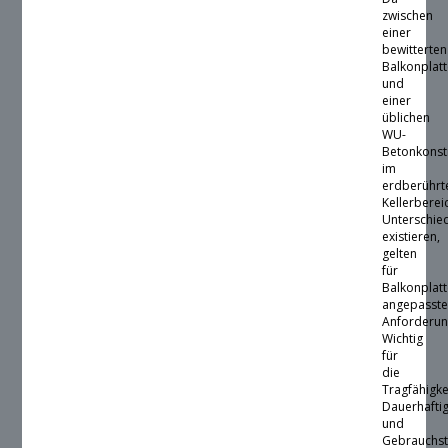
zwischen
einer
bewitterten
Balkonplat
und
einer
üblichen
WU-
Betonkonst
im
erdberührt
Kellerberei
Unterschie
existieren,
gelten
für
Balkonplat
angepasst
Anforderun
Wichtig
für
die
Tragfähigke
Dauerhaftig
und
Gebrauchst