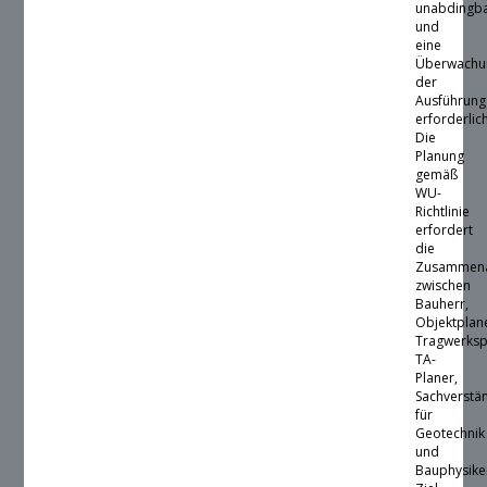
unabdingb
und
eine
Überwachu
der
Ausführung
erforderlic
Die
Planung
gemäß
WU-
Richtlinie
erfordert
die
Zusammena
zwischen
Bauherr,
Objektplan
Tragwerksp
TA-
Planer,
Sachverstä
für
Geotechnik
und
Bauphysike