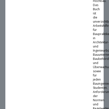
Hochbau.
Das
Buch
ist
die
unverzicht
Arbeitshilfe
für
Baupraktik
in
Architektur
und
Ingenieurb
Bauuntern
Baubehörd
und
Überwachu
sowie
für
jeden
Bauingenie
Studenten.
Anforderu
der
Normen
und
Regelwerke