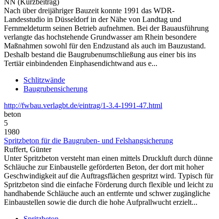
NN (Kurzbeitrag)
Nach über dreijähriger Bauzeit konnte 1991 das WDR-
Landesstudio in Düsseldorf in der Nähe von Landtag und
Fernmeldeturm seinen Betrieb aufnehmen. Bei der Bauausführung
verlangte das hochstehende Grundwasser am Rhein besondere
Maßnahmen sowohl für den Endzustand als auch im Bauzustand.
Deshalb bestand die Baugrubenumschließung aus einer bis ins
Tertiär einbindenden Einphasendichtwand aus e...
Schlitzwände
Baugrubensicherung
http://fwbau.verlagbt.de/eintrag/1-3.4-1991-47.html
beton
5
1980
Spritzbeton für die Baugruben- und Felshangsicherung
Ruffert, Günter
Unter Spritzbeton versteht man einen mittels Druckluft durch dünne
Schläuche zur Einbaustelle geförderten Beton, der dort mit hoher
Geschwindigkeit auf die Auftragsflächen gespritzt wird. Typisch für
Spritzbeton sind die einfache Förderung durch flexible und leicht zu
handhabende Schläuche auch an entfernte und schwer zugängliche
Einbaustellen sowie die durch die hohe Aufprallwucht erzielt...
Spritzbeton