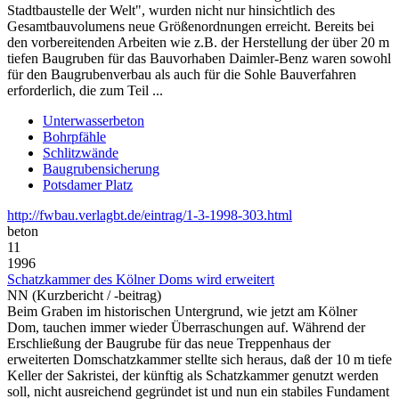
Stadtbaustelle der Welt", wurden nicht nur hinsichtlich des
Gesamtbauvolumens neue Größenordnungen erreicht. Bereits bei
den vorbereitenden Arbeiten wie z.B. der Herstellung der über 20 m
tiefen Baugruben für das Bauvorhaben Daimler-Benz waren sowohl
für den Baugrubenverbau als auch für die Sohle Bauverfahren
erforderlich, die zum Teil ...
Unterwasserbeton
Bohrpfähle
Schlitzwände
Baugrubensicherung
Potsdamer Platz
http://fwbau.verlagbt.de/eintrag/1-3-1998-303.html
beton
11
1996
Schatzkammer des Kölner Doms wird erweitert
NN (Kurzbericht / -beitrag)
Beim Graben im historischen Untergrund, wie jetzt am Kölner
Dom, tauchen immer wieder Überraschungen auf. Während der
Erschließung der Baugrube für das neue Treppenhaus der
erweiterten Domschatzkammer stellte sich heraus, daß der 10 m tiefe
Keller der Sakristei, der künftig als Schatzkammer genutzt werden
soll, nicht ausreichend gegründet ist und nun ein stabiles Fundament