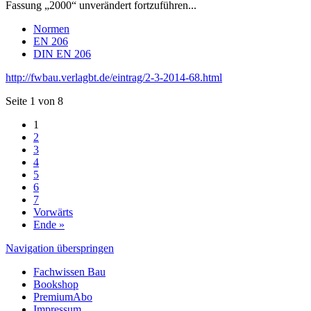
Fassung „2000“ unverändert fortzuführen...
Normen
EN 206
DIN EN 206
http://fwbau.verlagbt.de/eintrag/2-3-2014-68.html
Seite 1 von 8
1
2
3
4
5
6
7
Vorwärts
Ende »
Navigation überspringen
Fachwissen Bau
Bookshop
PremiumAbo
Impressum