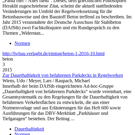
„Panta rhei – Alles fließt“. Dieses, dem griechischen Philosophen
Heraklit zugeschriebene Zitat, scheint die aktuell stattfindenden
Veränderungen im Umfeld der Regelwerkssetzung für die
Betonbauweise und den Baustoff Beton treffend zu beschreiben. Im
Jahr 2015 veranstaltete der Deutsche Ausschuss für Stahlbeton
(DAfStb) zwei Fachkolloquien und ein Rundgespräch zu den
Themen „Widerstan...
Normen
http://fwbau.verlagbt.de/eintrag/beton-1-2016-10.html
beton
3
2015
Zur Dauerhaftigkeit von befahrenen Parkdecks in Regelwerken
Wiens, Udo / Meyer, Lars / Raupach, Michael
Innerhalb der beim DAfStb eingerichteten Ad-hoc-Gruppe
„Dauerhaftigkeit von befahrenen Parkdecks“ wurde vereinbart, eine
Gesamtsystematik zu den Regelungen für die Dauerhaftigkeit von
befahrenen Verkehrsflächen zu entwickeln, die aus einer
Normenvorlage und aus Erläuterungen für das Heft 600 sowie
Ausführungen für das DBV-Merkblatt „Parkhäuser und
Tiefgaragen“ bestehen. Der Beitrag ...
Dauerhaftigkeit
Normen