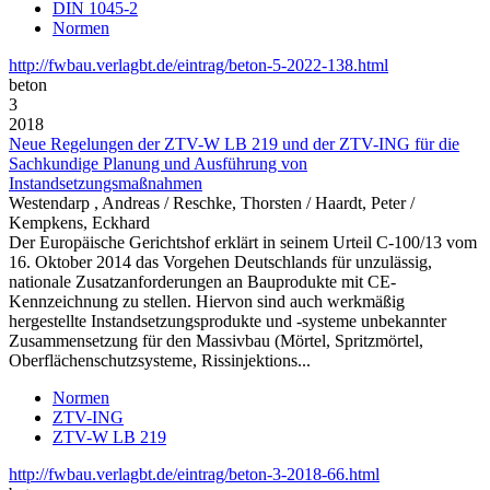
DIN 1045-2
Normen
http://fwbau.verlagbt.de/eintrag/beton-5-2022-138.html
beton
3
2018
Neue Regelungen der ZTV-W LB 219 und der ZTV-ING für die
Sachkundige Planung und Ausführung von
Instandsetzungsmaßnahmen
Westendarp , Andreas / Reschke, Thorsten / Haardt, Peter /
Kempkens, Eckhard
Der Europäische Gerichtshof erklärt in seinem Urteil C-100/13 vom
16. Oktober 2014 das Vorgehen Deutschlands für unzulässig,
nationale Zusatzanforderungen an Bauprodukte mit CE-
Kennzeichnung zu stellen. Hiervon sind auch werkmäßig
hergestellte Instandsetzungsprodukte und -systeme unbekannter
Zusammensetzung für den Massivbau (Mörtel, Spritzmörtel,
Oberflächenschutzsysteme, Rissinjektions...
Normen
ZTV-ING
ZTV-W LB 219
http://fwbau.verlagbt.de/eintrag/beton-3-2018-66.html