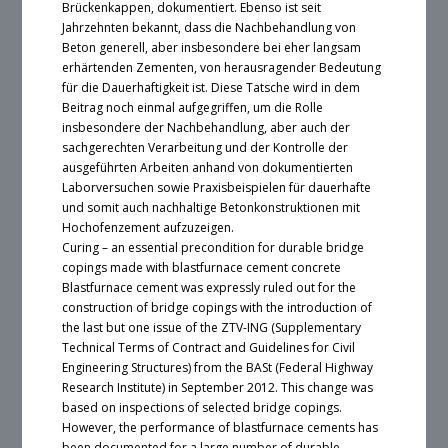
Brückenkappen, dokumentiert. Ebenso ist seit
Jahrzehnten bekannt, dass die Nachbehandlung von
Beton generell, aber insbesondere bei eher langsam
erhärtenden Zementen, von herausragender Bedeutung
für die Dauerhaftigkeit ist. Diese Tatsche wird in dem
Beitrag noch einmal aufgegriffen, um die Rolle
insbesondere der Nachbehandlung, aber auch der
sachgerechten Verarbeitung und der Kontrolle der
ausgeführten Arbeiten anhand von dokumentierten
Laborversuchen sowie Praxisbeispielen für dauerhafte
und somit auch nachhaltige Betonkonstruktionen mit
Hochofenzement aufzuzeigen.
Curing – an essential precondition for durable bridge
copings made with blastfurnace cement concrete
Blastfurnace cement was expressly ruled out for the
construction of bridge copings with the introduction of
the last but one issue of the ZTV-ING (Supplementary
Technical Terms of Contract and Guidelines for Civil
Engineering Structures) from the BASt (Federal Highway
Research Institute) in September 2012. This change was
based on inspections of selected bridge copings.
However, the performance of blastfurnace cements has
been documented for a large number of durable