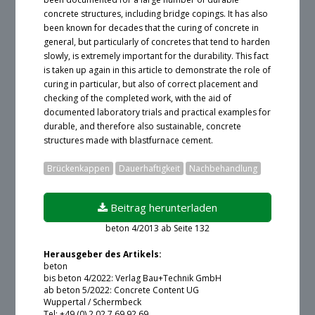
concrete structures, including bridge copings. It has also
been known for decades that the curing of concrete in
general, but particularly of concretes that tend to harden
slowly, is extremely important for the durability. This fact
is taken up again in this article to demonstrate the role of
curing in particular, but also of correct placement and
checking of the completed work, with the aid of
documented laboratory trials and practical examples for
durable, and therefore also sustainable, concrete
structures made with blastfurnace cement.
Brückenkappen
Dauerhaftigkeit
Nachbehandlung
Beitrag herunterladen
beton 4/2013 ab Seite 132
Ein Login ist zur Zeit leider nicht möglich.
Herausgeber des Artikels:
beton
bis beton 4/2022: Verlag Bau+Technik GmbH
ab beton 5/2022: Concrete Content UG
Angemeldet bleiben
Wuppertal / Schermbeck
Tel: +49 (0) 2 02 7 69 92 69