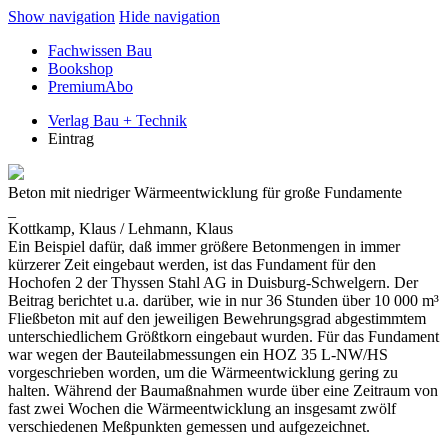
Show navigation
Hide navigation
Fachwissen Bau
Bookshop
PremiumAbo
Verlag Bau + Technik
Eintrag
Beton mit niedriger Wärmeentwicklung für große Fundamente
_
Kottkamp, Klaus / Lehmann, Klaus
Ein Beispiel dafür, daß immer größere Betonmengen in immer
kürzerer Zeit eingebaut werden, ist das Fundament für den
Hochofen 2 der Thyssen Stahl AG in Duisburg-Schwelgern. Der
Beitrag berichtet u.a. darüber, wie in nur 36 Stunden über 10 000 m³
Fließbeton mit auf den jeweiligen Bewehrungsgrad abgestimmtem
unterschiedlichem Größtkorn eingebaut wurden. Für das Fundament
war wegen der Bauteilabmessungen ein HOZ 35 L-NW/HS
vorgeschrieben worden, um die Wärmeentwicklung gering zu
halten. Während der Baumaßnahmen wurde über eine Zeitraum von
fast zwei Wochen die Wärmeentwicklung an insgesamt zwölf
verschiedenen Meßpunkten gemessen und aufgezeichnet.