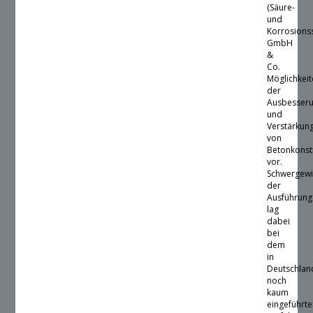
(Säure-
und
Korrosions
GmbH
&
Co.
Möglichkei
der
Ausbesser
und
Verstärkun
von
Betonkonst
vor.
Schwergewi
der
Ausführun
lag
dabei
bei
dem
in
Deutschlan
noch
kaum
eingeführt