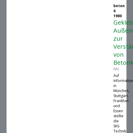
beton
6
1980
Gekleb
Außen
zur
Verstä
von
Betonk
NN
Auf
Informatio
in
München,
Stuttgart,
Frankfurt
und
Essen
stellte
die
SKS-
Technik