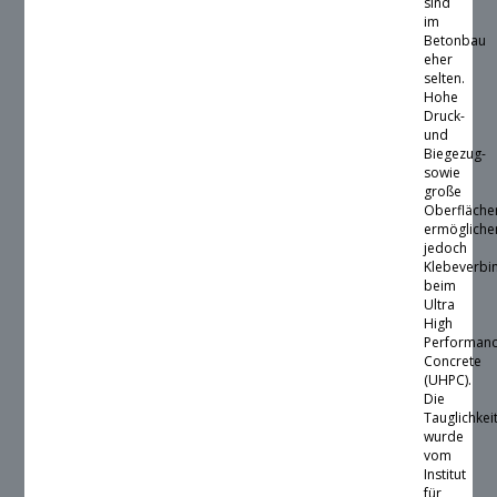
sind
im
Betonbau
eher
selten.
Hohe
Druck-
und
Biegezug-
sowie
große
Oberfläche
ermögliche
jedoch
Klebeverbi
beim
Ultra
High
Performan
Concrete
(UHPC).
Die
Tauglichkei
wurde
vom
Institut
für