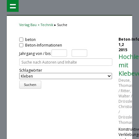
Verlag Bau + Technik
Suche
Beton‑Inf
beton
1,2
Beton‑Informationen
2015
Jahrgang von / bis
Hochle
mit
Schlagwörter
Klebev
Deuse,
Thomas
/ Ritter,
Walter /
Drössler,
Christian
/
Drössler,
Thomas
Konstruktiv
Verklebung