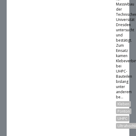
Massivbau
der
Technische
Universität
Dresden
untersucht
und
bestätigt.
Zum
Einsatz
kamen
Klebeverbi
bei
UHPC-
Bauteilen
bislang
unter
anderem
be...
Kleben
Ponton
UHPC
Ultrahoch