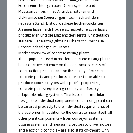
Fördereinrichtungen über Dosiersysteme und
Messsonden bis hin zu Antriebsmotoren und
elektronischen Steuerungen – technisch auf dem
neuesten Stand. Erst durch diese hochentwickelten
Anlagen lassen sich Hochleistungsbetone zuverlässig
produzieren und die Effizienz der Herstellung deutlich
steigern. Der Beitrag gibt eine Übersicht über neue
Betonmischanlagen im Einsatz.
Market overview of concrete mixing plants
The equipment used in modern concrete mixing plants
has a decisive influence on the economic success of
construction projects and on the quality of precast
concrete parts and products. In order to be able to
produce concrete types with specific properties,
concrete plants require high-quality and flexibly
adaptable mixing systems. Thanks to their modular
design, the individual components of a mixing plant can
be tailored precisely to the individual requirements of
the customer. In addition to the concrete mixer itself, all
other plant components – from conveyor systems,
dosing systems and measuring probes to drive motors
and electronic controls – are also state-of-theart. Only