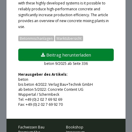
with these highly developed systems is it possible to
reliably produce high-performance concrete and
significantly increase production efficiency. The article
provides an overview of new concrete mixing plants in
use.
Betonmischanlagen
Marktübersicht
Beitrag herunterladen
beton 9/2025 ab Seite 336
Ein Login ist zur Zeit leider nicht möglich.
Herausgeber des Artikels:
beton
bis beton 4/2022: Verlag Bau+Technik GmbH
ab beton 5/2022: Concrete Content UG
Angemeldet bleiben
Wuppertal / Schermbeck
Tel: +49 (0) 2 02 7 69 92 69
Fax: +49 (0) 2 02 7 69 92 70
oder alternativ ohne Konto:
Beitrag kaufen (€25,-)
Fachwissen Bau
Bookshop