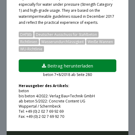
especially for water under pressure (Strength Category
1) and high-grade usage. They are based on the
waterimpermeable guidelines issued in December 2017
and reflect the practical experience of experts.
DAfStb
Deutscher Ausschuss für Stahlbeton
Richtlinien
Wasserundurchlässigkeit
Weiße Wannen
WU-Richtlinie
Beitrag herunterladen
beton 7+8/2018 ab Seite 280
Ein Login ist zur Zeit leider nicht möglich.
Herausgeber des Artikels:
beton
bis beton 4/2022: Verlag Bau+Technik GmbH
ab beton 5/2022: Concrete Content UG
Angemeldet bleiben
Wuppertal / Schermbeck
Tel: +49 (0) 2 02 7 69 92 69
Fax: +49 (0) 2 02 7 69 92 70
oder alternativ ohne Konto: