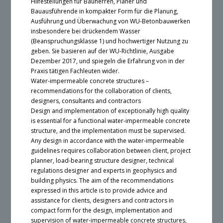
Hilfestellungen für Bauherren, Planer und
Bauausführende in kompakter Form für die Planung,
Ausführung und Überwachung von WU-Betonbauwerken
insbesondere bei drückendem Wasser
(Beanspruchungsklasse 1) und hochwertiger Nutzung zu
geben. Sie basieren auf der WU-Richtlinie, Ausgabe
Dezember 2017, und spiegeln die Erfahrung von in der
Praxis tätigen Fachleuten wider.
Water-impermeable concrete structures –
recommendations for the collaboration of clients,
designers, consultants and contractors
Design and implementation of exceptionally high quality
is essential for a functional water-impermeable concrete
structure, and the implementation must be supervised.
Any design in accordance with the water-impermeable
guidelines requires collaboration between client, project
planner, load-bearing structure designer, technical
regulations designer and experts in geophysics and
building physics. The aim of the recommendations
expressed in this article is to provide advice and
assistance for clients, designers and contractors in
compact form for the design, implementation and
supervision of water-impermeable concrete structures,