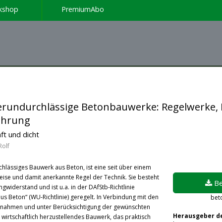
kshop
PremiumAbo
rundurchlässige Betonbauwerke: Regelwerke,
ührung
ft und dicht
olf
lässiges Bauwerk aus Beton, ist eine seit über einem
ise und damit anerkannte Regel der Technik. Sie besteht
Be
widerstand und ist u.a. in der DAfStb-Richtlinie
 Beton“ (WU-Richtlinie) geregelt. In Verbindung mit den
bet
Ein Login ist zu
ßnahmen und unter Berücksichtigung der gewünschten
Herausgeber de
wirtschaftlich herzustellendes Bauwerk, das praktisch