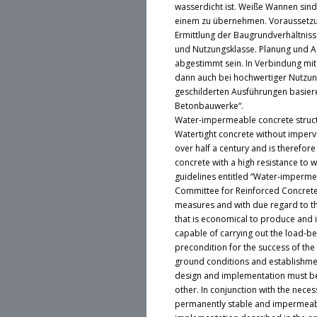
wasserdicht ist. Weiße Wannen sind
einem zu übernehmen. Voraussetzun
Ermittlung der Baugrundverhältnis
und Nutzungsklasse. Planung und A
abgestimmt sein. In Verbindung mit
dann auch bei hochwertiger Nutzung
geschilderten Ausführungen basie
Betonbauwerke“.
Water-impermeable concrete struct
Watertight concrete without imperv
over half a century and is therefor
concrete with a high resistance to 
guidelines entitled “Water-imperme
Committee for Reinforced Concrete).
measures and with due regard to the
that is economical to produce and is
capable of carrying out the load-bea
precondition for the success of the
ground conditions and establishment
design and implementation must be 
other. In conjunction with the neces
permanently stable and impermeabl