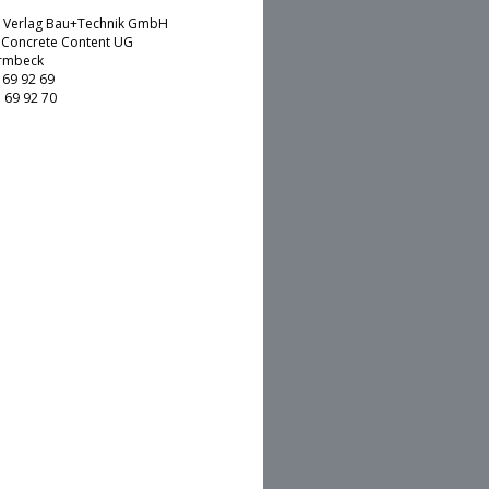
: Verlag Bau+Technik GmbH
 Concrete Content UG
 bleiben
ermbeck
7 69 92 69
7 69 92 70
alternativ ohne Konto:
itrag kaufen (€24,-)