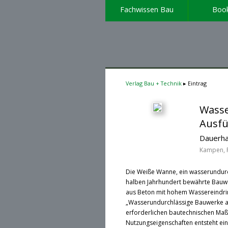
Fachwissen Bau
Boo
Verlag Bau + Technik
Eintrag
Wasse
Ausf
Dauerha
Kampen, R
Die Weiße Wanne, ein wasserundurch
halben Jahrhundert bewährte Bauwe
aus Beton mit hohem Wassereindring
„Wasserundurchlässige Bauwerke aus
erforderlichen bautechnischen Ma
Nutzungseigenschaften entsteht ein 