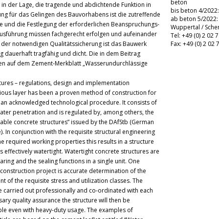
beton
 in der Lage, die tragende und abdichtende Funktion in
bis beton 4/2022
g für das Gelingen des Bauvorhabens ist die zutreffende
ab beton 5/2022:
se und die Festlegung der erforderlichen Beanspruchungs-
Angemeldet
Wuppertal / Sch
usführung müssen fachgerecht erfolgen und aufeinander
Tel: +49 (0) 2 02 
 der notwendigen Qualitätssicherung ist das Bauwerk
Fax: +49 (0) 2 02 
 dauerhaft tragfähig und dicht. Die in dem Beitrag
oder 
ren auf dem Zement-Merkblatt „Wasserundurchlässige
Be
ures – regulations, design and implementation
ious layer has been a proven method of construction for
e an acknowledged technological procedure. It consists of
water penetration and is regulated by, among others, the
able concrete structures” issued by the DAfStb (German
 In conjunction with the requisite structural engineering
 required working properties this results in a structure
 effectively watertight. Watertight concrete structures are
ring and the sealing functions in a single unit. One
 construction project is accurate determination of the
 of the requisite stress and utilization classes. The
carried out professionally and co-ordinated with each
sary quality assurance the structure will then be
e even with heavy-duty usage. The examples of