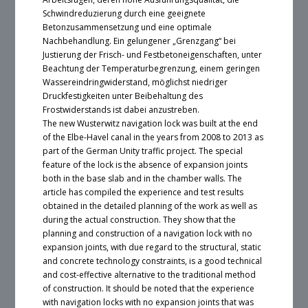
Schwindreduzierung durch eine geeignete
Betonzusammensetzung und eine optimale
Nachbehandlung. Ein gelungener „Grenzgang“ bei
Justierung der Frisch- und Festbetoneigenschaften, unter
Beachtung der Temperaturbegrenzung, einem geringen
Wassereindringwiderstand, möglichst niedriger
Druckfestigkeiten unter Beibehaltung des
Frostwiderstands ist dabei anzustreben.
The new Wusterwitz navigation lock was built at the end
of the Elbe-Havel canal in the years from 2008 to 2013 as
part of the German Unity traffic project. The special
feature of the lock is the absence of expansion joints
both in the base slab and in the chamber walls. The
article has compiled the experience and test results
obtained in the detailed planning of the work as well as
during the actual construction. They show that the
planning and construction of a navigation lock with no
expansion joints, with due regard to the structural, static
and concrete technology constraints, is a good technical
and cost-effective alternative to the traditional method
of construction. It should be noted that the experience
with navigation locks with no expansion joints that was