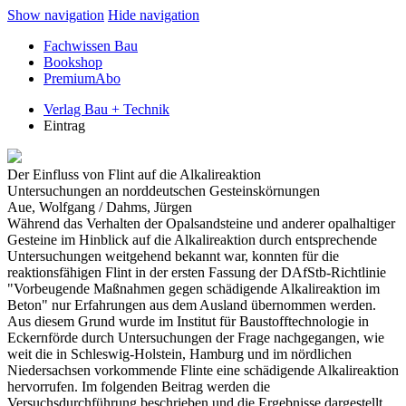
Show navigation
Hide navigation
Fachwissen Bau
Bookshop
PremiumAbo
Verlag Bau + Technik
Eintrag
Der Einfluss von Flint auf die Alkalireaktion
Untersuchungen an norddeutschen Gesteinskörnungen
Aue, Wolfgang / Dahms, Jürgen
Während das Verhalten der Opalsandsteine und anderer opalhaltiger
Gesteine im Hinblick auf die Alkalireaktion durch entsprechende
Untersuchungen weitgehend bekannt war, konnten für die
reaktionsfähigen Flint in der ersten Fassung der DAfStb-Richtlinie
"Vorbeugende Maßnahmen gegen schädigende Alkalireaktion im
Beton" nur Erfahrungen aus dem Ausland übernommen werden.
Aus diesem Grund wurde im Institut für Baustofftechnologie in
Eckernförde durch Untersuchungen der Frage nachgegangen, wie
weit die in Schleswig-Holstein, Hamburg und im nördlichen
Niedersachsen vorkommende Flinte eine schädigende Alkalireaktion
hervorrufen. Im folgenden Beitrag werden die
Versuchsdurchführung beschrieben und die Ergebnisse dargestellt.