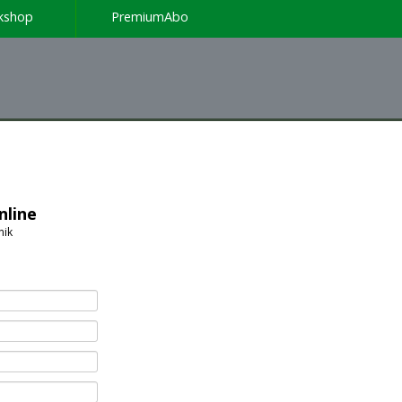
kshop
PremiumAbo
nline
nik