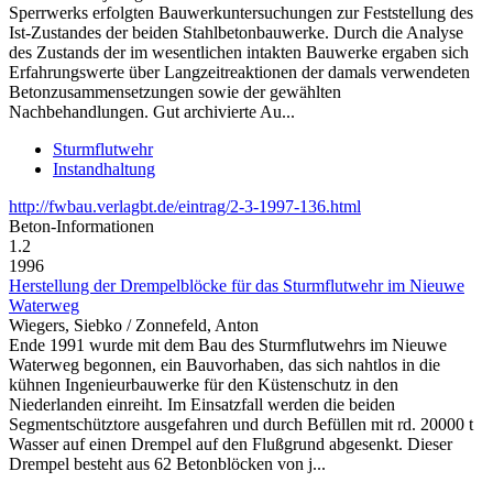
Sperrwerks erfolgten Bauwerkuntersuchungen zur Feststellung des
Ist-Zustandes der beiden Stahlbetonbauwerke. Durch die Analyse
des Zustands der im wesentlichen intakten Bauwerke ergaben sich
Erfahrungswerte über Langzeitreaktionen der damals verwendeten
Betonzusammensetzungen sowie der gewählten
Nachbehandlungen. Gut archivierte Au...
Sturmflutwehr
Instandhaltung
http://fwbau.verlagbt.de/eintrag/2-3-1997-136.html
Beton‑Informationen
1.2
1996
Herstellung der Drempelblöcke für das Sturmflutwehr im Nieuwe
Waterweg
Wiegers, Siebko / Zonnefeld, Anton
Ende 1991 wurde mit dem Bau des Sturmflutwehrs im Nieuwe
Waterweg begonnen, ein Bauvorhaben, das sich nahtlos in die
kühnen Ingenieurbauwerke für den Küstenschutz in den
Niederlanden einreiht. Im Einsatzfall werden die beiden
Segmentschütztore ausgefahren und durch Befüllen mit rd. 20000 t
Wasser auf einen Drempel auf den Flußgrund abgesenkt. Dieser
Drempel besteht aus 62 Betonblöcken von j...