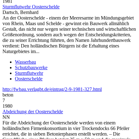
1981
Sturmflutwehr Oosterschelde
Dartsch, Bernhard
An der Oosterschelde - einem der Meeresarme im Mündungsgebiet
von Rhein, Maas und Schelde - gewinnt ein Bauwerk allmählich
Gestalt, das nicht nur wegen seiner technischen und wirtschaftlichen
Größenordnung, sondern auch wegen der Entscheidungskriterien,
die zu seiner Errichtung führten, den Namen Jahrhundertbauwerk
verdient: Den holländischen Bürgern ist die Erhaltung eines
Naturgebietes im...
Wasserbau
Schutzbauwerke
Sturmflutwehr
Oosterschelde
http://fwbau.verlagbt.de/eintrag/2-9-1981-327.html
beton
7
1980
Abdeichung der Oosterschelde
NN
Für die Abdeichung der Oosterscheide werden von einem
holländischen Firmenkonsortium in vier Trockendocks 66 Pfeiler
errichtet, die in sieben Betonierphasen erstellt werden. – Die