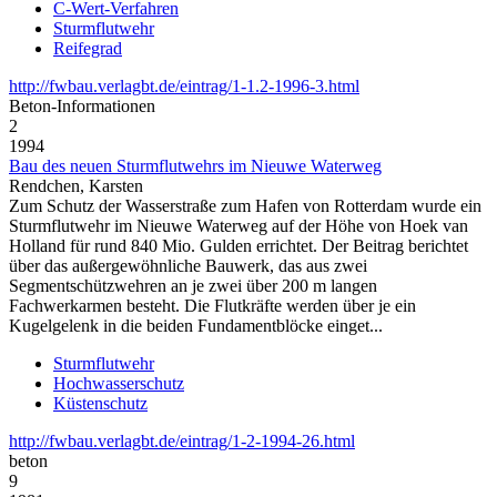
C-Wert-Verfahren
Sturmflutwehr
Reifegrad
http://fwbau.verlagbt.de/eintrag/1-1.2-1996-3.html
Beton‑Informationen
2
1994
Bau des neuen Sturmflutwehrs im Nieuwe Waterweg
Rendchen, Karsten
Zum Schutz der Wasserstraße zum Hafen von Rotterdam wurde ein
Sturmflutwehr im Nieuwe Waterweg auf der Höhe von Hoek van
Holland für rund 840 Mio. Gulden errichtet. Der Beitrag berichtet
über das außergewöhnliche Bauwerk, das aus zwei
Segmentschützwehren an je zwei über 200 m langen
Fachwerkarmen besteht. Die Flutkräfte werden über je ein
Kugelgelenk in die beiden Fundamentblöcke einget...
Sturmflutwehr
Hochwasserschutz
Küstenschutz
http://fwbau.verlagbt.de/eintrag/1-2-1994-26.html
beton
9