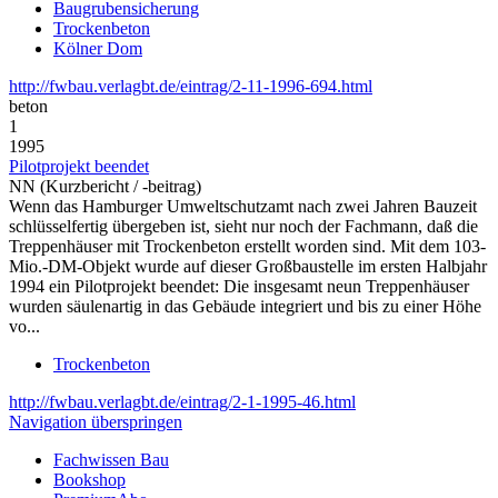
Baugrubensicherung
Trockenbeton
Kölner Dom
http://fwbau.verlagbt.de/eintrag/2-11-1996-694.html
beton
1
1995
Pilotprojekt beendet
NN (Kurzbericht / -beitrag)
Wenn das Hamburger Umweltschutzamt nach zwei Jahren Bauzeit
schlüsselfertig übergeben ist, sieht nur noch der Fachmann, daß die
Treppenhäuser mit Trockenbeton erstellt worden sind. Mit dem 103-
Mio.-DM-Objekt wurde auf dieser Großbaustelle im ersten Halbjahr
1994 ein Pilotprojekt beendet: Die insgesamt neun Treppenhäuser
wurden säulenartig in das Gebäude integriert und bis zu einer Höhe
vo...
Trockenbeton
http://fwbau.verlagbt.de/eintrag/2-1-1995-46.html
Navigation überspringen
Fachwissen Bau
Bookshop