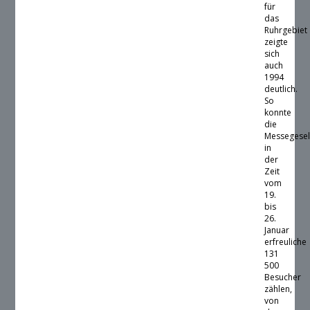
für
das
Ruhrgebiet
zeigte
sich
auch
1994
deutlich.
So
konnte
die
Messegesel
in
der
Zeit
vom
19.
bis
26.
Januar
erfreuliche
131
500
Besucher
zählen,
von