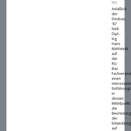
NN
Anläßlich
der
Deubau
'87
hielt
Dipl.-
Ing.
Hans
Mahlstedt
auf
der
RG-
Bau
Fachverans
einen
interessant
Einführungs
in
dessen
Mittelpunkt
die
Beurteilung
der
Entwicklung
auf