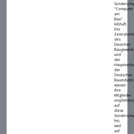
Sondersch
"Computer
am
Bau"
lebhaft.
Der
Zentralver
des
Deutchen
Baugewerb
und
der
Hauptverb
der
Deutschen
Bauindustr
wiesen
ihre
Mitglieder
empfehlen
auf
diese
Sondersch
hin,
weil
auf