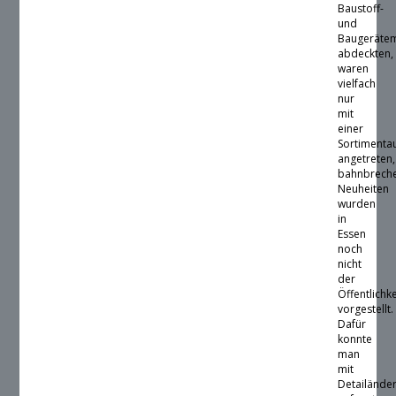
Baustoff-
und
Baugeräte
abdeckten,
waren
vielfach
nur
mit
einer
Sortimenta
angetreten,
bahnbrech
Neuheiten
wurden
in
Essen
noch
nicht
der
Öffentlichke
vorgestellt.
Dafür
konnte
man
mit
Detailände