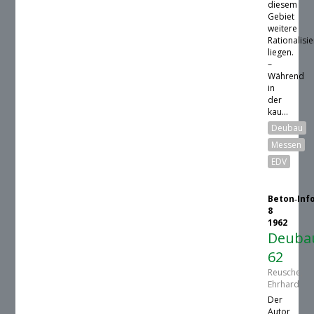
diesem
Gebiet
weitere
Rationalisi
liegen.
–
Während
in
der
kau...
Deubau
Messen
EDV
Beton‑Inf
8
1962
Deuba
62
Reusche,
Ehrhard
Der
Autor