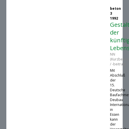
beton
3
1992
Gestal
der
künfti
Lebens
NN
(Kurzberich
/ -beitrag)
Mit
Abschluß
der
15.
Deutsche
Baufachme
Deubau
Internation
in
Essen
kann
der