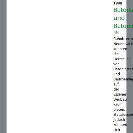
1989
Betons
und
Betoni
NN
Bahnbrech
Neuentwick
konnten
die
Hersteller
von
Betoninsta
und
Bauchemie
auf
der
Essener
Deubau
kaum
bieten.
Stattdesse
jedoch
konnten
sich