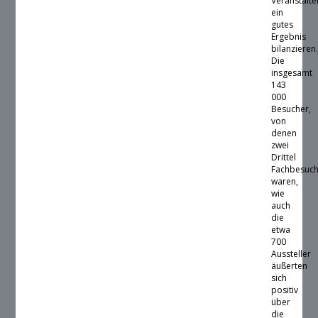
Veranstalte
ein
gutes
Ergebnis
bilanzieren
Die
insgesamt
143
000
Besucher,
von
denen
zwei
Drittel
Fachbesuc
waren,
wie
auch
die
etwa
700
Aussteller
äußerten
sich
positiv
über
die