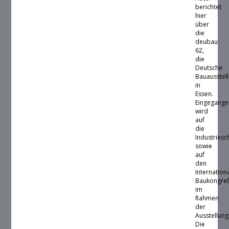
berichtet
hier
über
die
deubau
62,
die
Deutsche
Bauausstel
in
Essen.
Eingegange
wird
auf
die
Industriesc
sowie
auf
den
Internation
Baukongre
im
Rahmen
der
Ausstellung
Die