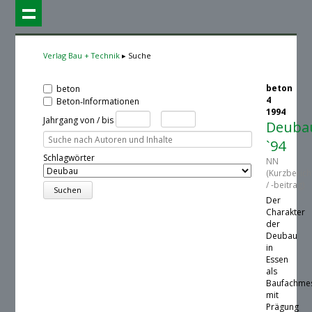
Verlag Bau + Technik
Suche
beton
beton
4
Beton‑Informationen
1994
Jahrgang von / bis
Deuba
`94
Schlagwörter
NN
(Kurzberich
/ -beitrag)
Der
Charakter
der
Deubau
in
Essen
als
Baufachme
mit
Prägung