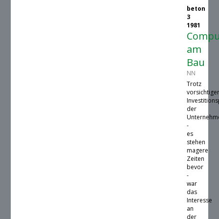
beton
3
1981
Compu
am
Bau
NN
Trotz
vorsichtige
Investitions
der
Unternehm
-
es
stehen
magere
Zeiten
bevor
-
war
das
Interesse
an
der