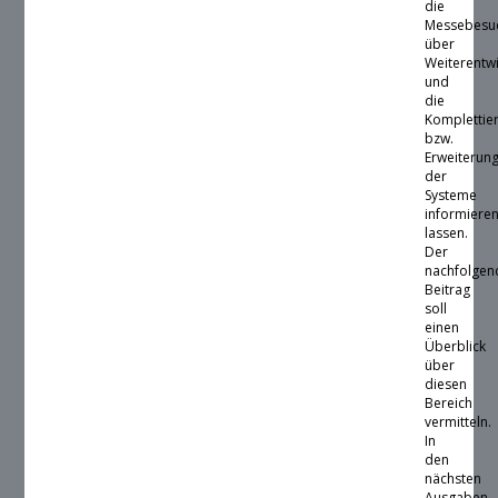
die
Messebesu
über
Weiterentw
und
die
Komplettie
bzw.
Erweiterun
der
Systeme
informiere
lassen.
Der
nachfolgen
Beitrag
soll
einen
Überblick
über
diesen
Bereich
vermitteln.
In
den
nächsten
Ausgaben