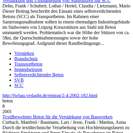
Verstärkung und Ummantelung von Stahlstützen mit SCC
Dehn, Frank / Schubert, Lothar / Hertel, Claudia / Lietzmann, Mario
Dieser Beitrag beschreibt den Einsatz eines selbstverdichtenden
Betons (SCC) als Transportbeton. Im Rahmen einer
Sanierungsmaßnahme sollten in einem ehemaligen Industriegebäude
im Südwesten von Leipzig Kreuzstützen aus Stahl mit Beton
ummantelt werden. Problematisch war die Höhe der Stützen von ca.
5$m, die Querschnittsabmessungen sowie der hohe
Bewehrungsgrad. Aufgrund dieser Randbedingunge...
Verstärken
Brandschutz
Transportbeton
Instandsetzung
Selbstverdichtender Beton
SVB
SCC
http://fwbau.verlagbt.de/eintrag/2-4-2002-182.html
beton
8
2001
Textilbewehrter Beton für die Verstärkung von Bauwerken
Curbach, Manfred / Baumann, Lars / Jesse, Frank / Martius, Anna
Durch die textiltechnische Verarbeitung von Hochleistungsfasern zu
flächigen Strukturen und ihrem Einsatz als Bewehrung im Beton