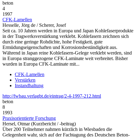
beton
4
1997
CFK-Lamellen
Hesselle, Jörg de / Scherer, Josef
Seit ca. 10 Jahren werden in Europa und Japan Kohlefaserprodukte
in der Tragwerksverstärkung verklebt. Kohlefasern zeichnen sich
durch eine geringe Rohdichte, hohe Festigkeit, gute
Ermüdungseigenschaften und Korrosionsbeständigkeit aus.
Während in Japan reine Kohlefasern-Gelege verklebt werden, sind
in Europa stranggezogene CFK-Laminate weit verbreitet. Bisher
wurden in Europa CFK-Laminate mit...
CFK-Lamellen
Verstärken
Instandhaltung
http://fwbau.verlagbt.de/eintrag/2-4-1997-212.html
beton
8
1993
Praxisorientierte Forschung
Hersel, Otmar (Kurzbericht / -beitrag)
Über 200 Teilnehmer nahmen kürzlich in Wiesbaden die
Gelegenheit wahr, sich auf der Fachtagung des Deutschen Beton-